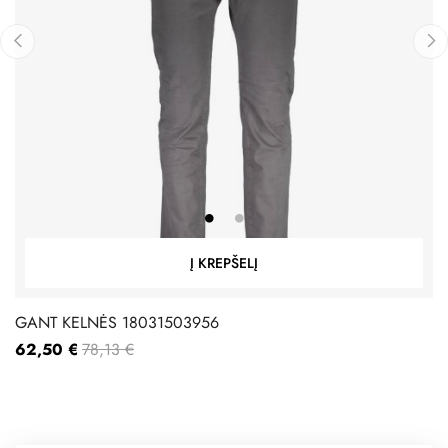
‹
›
Į KREPŠELĮ
GANT KELNĖS 18031503956
62,50 €
78,13 €