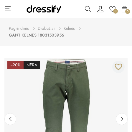
Toggle
☰
0
0
navigation
Pagrindinis
Drabužiai
Kelnės
GANT KELNĖS 18031503956
−20%
NĖRA
favorite_border