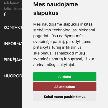
Telefonas:
+370 676 78578
Mes naudojame
Šalis:
Lietuva
slapukus
Facebook
Mes naudojame slapukus ir kitas
KONTAKTAI

stebėjimo technologijas, siekdami
pagerinti jūsų naršymo mūsų
svetainėje patirtį, parodyti jums
INFORMACIJA

pritaikytą turinį ir tikslinius
skelbimus, išanalizuoti mūsų
svetainės srautą ir suprasti, iš kur
PIRKĖJAMS

ateina mūsų lankytojai.
NUORODOS

Sutinku
Aš atsisakau
Keisti mano pasirinkimus
@ dressify.lt, 2026