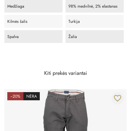
Medžiaga
98% medvilnė, 2% elastanas
Kilmės šalis
Turkija
Spalva
Žalia
Kiti prekės variantai
−20%
NĖRA
favorite_border