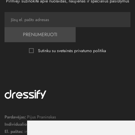
Pirmieji sužinokite apie nuolaidas, naujienas ir specialius pasiūlymus
PRENUMERUOTI
Sutinku su svetainės
privatumo politika
Pardavėjas:
Pijus Praninskas
Individualios veiklos pažymos nr.:
1052124
El. paštas:
info@dressify.lt