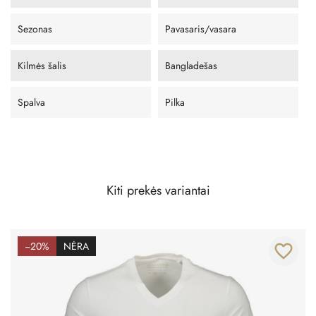
Sezonas
Pavasaris/vasara
Kilmės šalis
Bangladešas
Spalva
Pilka
Kiti prekės variantai
−20%
NĖRA
favorite_border