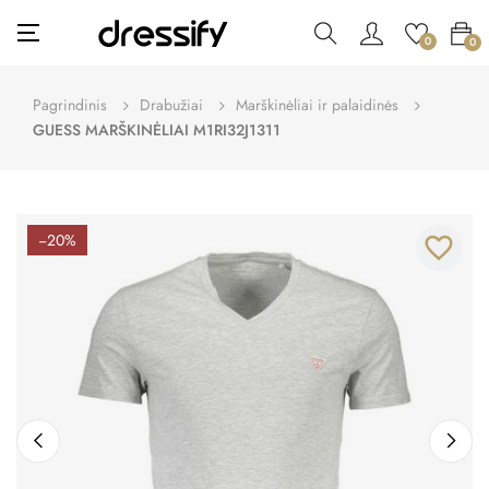
Toggle
☰
0
0
navigation
Pagrindinis
Drabužiai
Marškinėliai ir palaidinės
GUESS MARŠKINĖLIAI M1RI32J1311
−20%
favorite_border