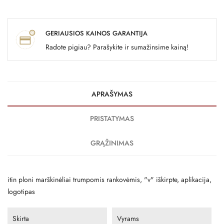
GERIAUSIOS KAINOS GARANTIJA
Radote pigiau? Parašykite ir sumažinsime kainą!
APRAŠYMAS
PRISTATYMAS
GRĄŽINIMAS
itin ploni marškinėliai trumpomis rankovėmis, "v" iškirpte, aplikacija,
logotipas
Skirta
Vyrams