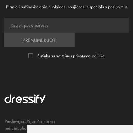
Pirmieji sužinokite apie nuolaidas, naujienas ir specialius pasiūlymus
PRENUMERUOTI
Sutinku su svetainės
privatumo politika
Pardavėjas:
Pijus Praninskas
Individualios veiklos pažymos nr.:
1052124