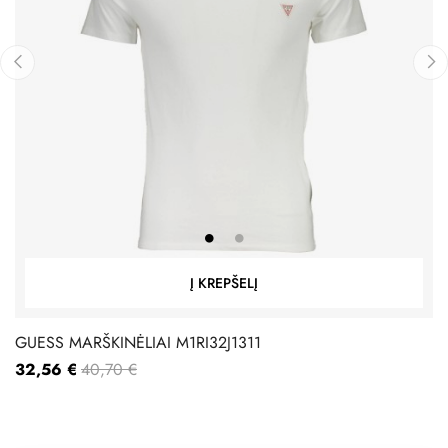
‹
›
Į KREPŠELĮ
GUESS MARŠKINĖLIAI M1RI32J1311
32,56 €
40,70 €