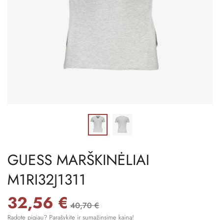
GUESS MARŠKINĖLIAI
M1RI32J1311
32,56 €
40,70 €
Radote pigiau? Parašykite ir sumažinsime kainą!