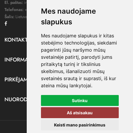
El. paštas:
info@dressify.lt
Telefonas:
+370 676 78578
Mes naudojame
Šalis:
Lietuva
slapukus
Facebook
Mes naudojame slapukus ir kitas
KONTAKTAI

stebėjimo technologijas, siekdami
pagerinti jūsų naršymo mūsų
svetainėje patirtį, parodyti jums
INFORMACIJA

pritaikytą turinį ir tikslinius
skelbimus, išanalizuoti mūsų
svetainės srautą ir suprasti, iš kur
PIRKĖJAMS

ateina mūsų lankytojai.
NUORODOS

Sutinku
Aš atsisakau
Keisti mano pasirinkimus
@ dressify.lt, 2026