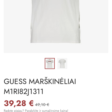
GUESS MARŠKINĖLIAI
M1RI82J1311
39,28 €
49,10 €
Radote pigiau? Parašykite ir sumažinsime kainą!