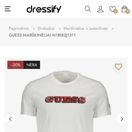
Toggle
☰
0
0
navigation
Pagrindinis
Drabužiai
Marškinėliai ir palaidinės
GUESS MARŠKINĖLIAI M1RI82J1311
−20%
NĖRA
favorite_border