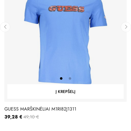
‹
›
Į KREPŠELĮ
GUESS MARŠKINĖLIAI M1RI82J1311
39,28 €
49,10 €