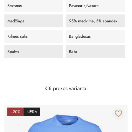
Sezonas
Pavasaris/vasara
Medžiaga
95% medvilnė, 5% spandex
Kilmės šalis
Bangladešas
Spalva
Balta
Kiti prekės variantai
−20%
NĖRA
favorite_border