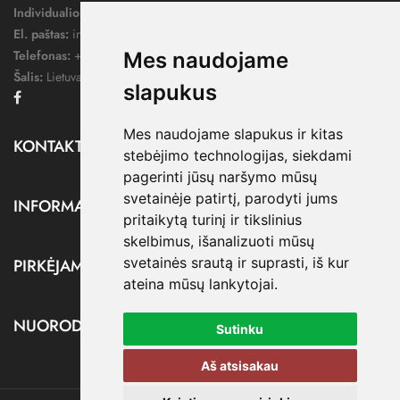
Individualios veiklos pažymos nr.:
1052124
El. paštas:
info@dressify.lt
Telefonas:
+370 676 78578
Mes naudojame
Šalis:
Lietuva
slapukus
Facebook
Mes naudojame slapukus ir kitas
KONTAKTAI

stebėjimo technologijas, siekdami
pagerinti jūsų naršymo mūsų
svetainėje patirtį, parodyti jums
INFORMACIJA

pritaikytą turinį ir tikslinius
skelbimus, išanalizuoti mūsų
svetainės srautą ir suprasti, iš kur
PIRKĖJAMS

ateina mūsų lankytojai.
NUORODOS

Sutinku
Aš atsisakau