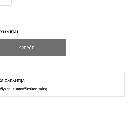
VIENETAI!
Į KREPŠELĮ
OS GARANTIJA
šykite ir sumažinsime kainą!