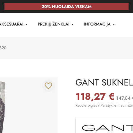
20% NUOLAIDA VISKAM
AKSESUARAI
PREKIŲ ŽENKLAI
INFORMACIJA
320
GANT SUKNEL
favorite_border
118,27 €
147,84 
Radote pigiau? Parašykite ir sumaži