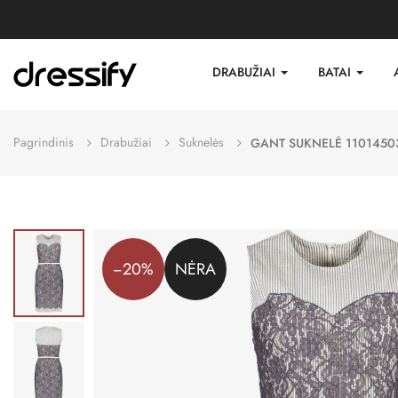
DRABUŽIAI
BATAI
Pagrindinis
Drabužiai
Suknelės
GANT SUKNELĖ 1101450
−20%
NĖRA