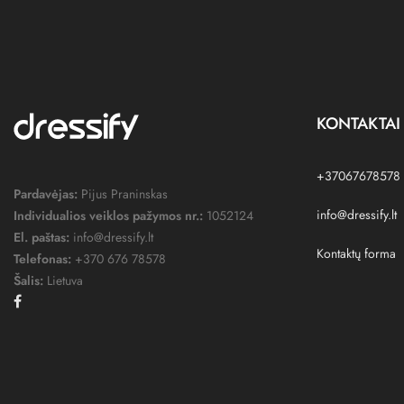
KONTAKTAI
+37067678578
Pardavėjas:
Pijus Praninskas
info@dressify.lt
Individualios veiklos pažymos nr.:
1052124
El. paštas:
info@dressify.lt
Kontaktų forma
Telefonas:
+370 676 78578
Šalis:
Lietuva
Facebook