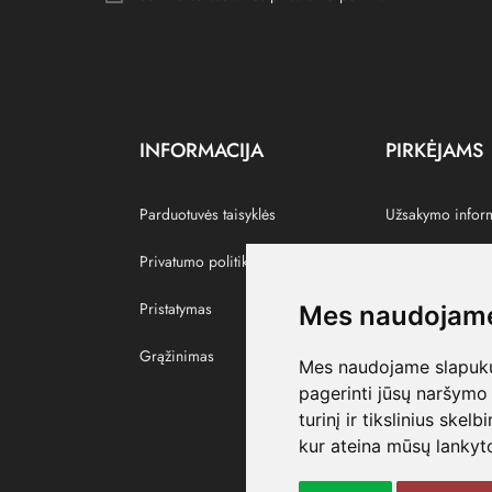
INFORMACIJA
PIRKĖJAMS
Parduotuvės taisyklės
Užsakymo infor
Privatumo politika
Grąžinti prekes
Pristatymas
Paskyra
Mes naudojame
Grąžinimas
Pamėgtos prekė
Mes naudojame slapukus
pagerinti jūsų naršymo 
turinį ir tikslinius skel
kur ateina mūsų lankyto