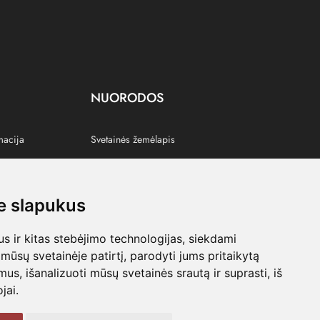
NUORODOS
macija
Svetainės žemėlapis
 slapukus
s
 ir kitas stebėjimo technologijas, siekdami
mūsų svetainėje patirtį, parodyti jums pritaikytą
bimus, išanalizuoti mūsų svetainės srautą ir suprasti, iš
jai.