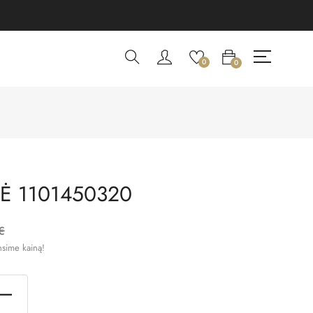
0
0
Ė 1101450320
€
nsime kainą!