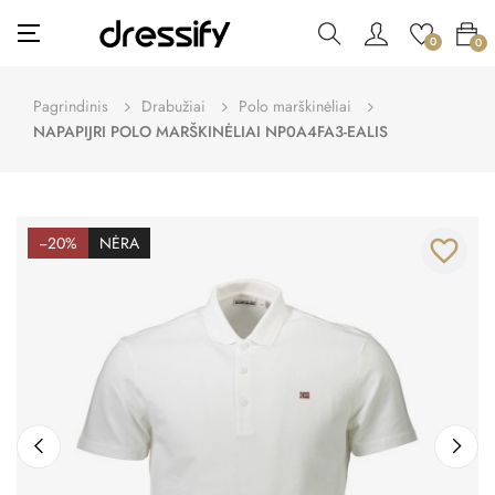
Toggle
☰
0
0
navigation
Pagrindinis
Drabužiai
Polo marškinėliai
NAPAPIJRI POLO MARŠKINĖLIAI NP0A4FA3-EALIS
−20%
NĖRA
favorite_border