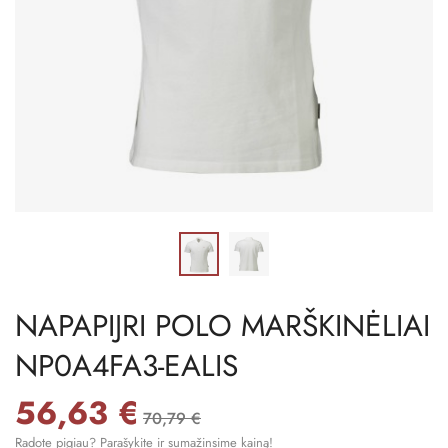
NAPAPIJRI POLO MARŠKINĖLIAI
NP0A4FA3-EALIS
56,63 €
70,79 €
Radote pigiau? Parašykite ir sumažinsime kainą!