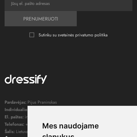
PRENUMERUOTI
Sutinku su svetainės
privatumo politika
Pardavėjas:
Pijus Praninskas
Individualios veiklos pažymos nr.:
1052124
El. paštas:
info@dressify.lt
Telefonas:
+370 676 78578
Mes naudojame
Šalis:
Lietuva
slapukus