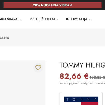
20% NUOLAIDA VISKAM
AKSESUARAI
PREKIŲ ŽENKLAI
INFORMACIJA
03425
TOMMY HILFI
favorite_border
82,66 €
103,32 €
Radote pigiau? Parašykite ir sumaži