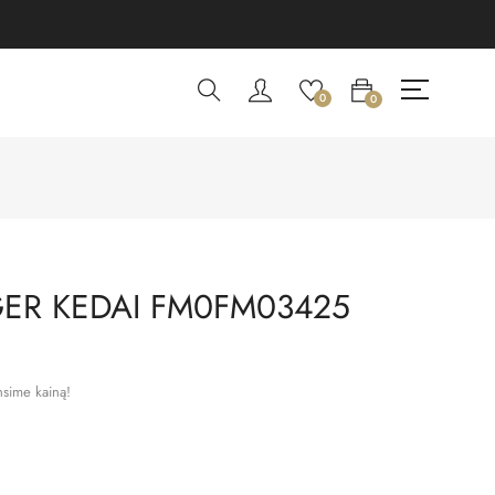
0
0
GER KEDAI FM0FM03425
nsime kainą!