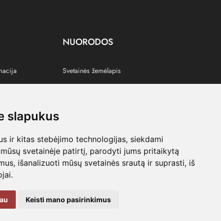
NUORODOS
macija
Svetainės žemėlapis
 slapukus
s
 ir kitas stebėjimo technologijas, siekdami
mūsų svetainėje patirtį, parodyti jums pritaikytą
bimus, išanalizuoti mūsų svetainės srautą ir suprasti, iš
jai.
kau
Keisti mano pasirinkimus