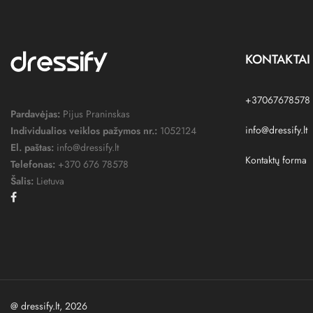
KONTAKTAI
+37067678578
Pardavėjas:
Pijus Praninskas
info@dressify.lt
Individualios veiklos pažymos nr.:
1052124
El. paštas:
info@dressify.lt
Kontaktų forma
Telefonas:
+370 676 78578
Šalis:
Lietuva
Facebook
@ dressify.lt, 2026