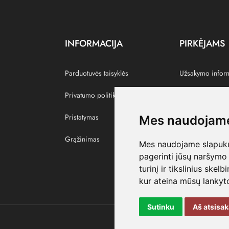
INFORMACIJA
PIRKĖJAMS
Parduotuvės taisyklės
Užsakymo infor
Privatumo politika
Grąžinti prekes
Pristatymas
Paskyra
Mes naudojame
Grąžinimas
Pamėgtos prekė
Mes naudojame slapukus
pagerinti jūsų naršymo 
turinį ir tikslinius skel
kur ateina mūsų lankyto
Sutinku
Aš atsisa