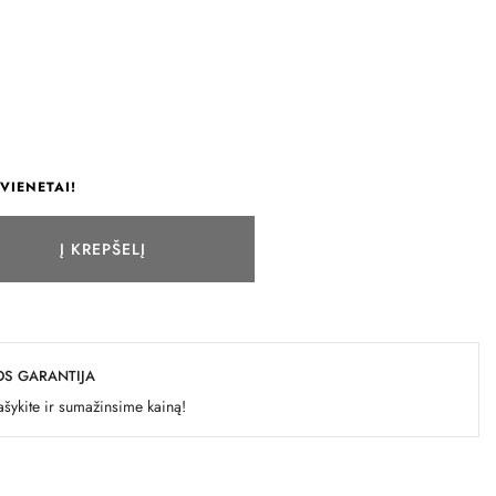
VIENETAI!
Į KREPŠELĮ
OS GARANTIJA
šykite ir sumažinsime kainą!