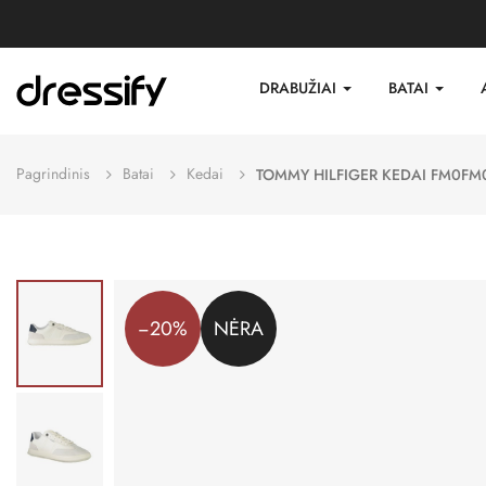
DRABUŽIAI
BATAI
Pagrindinis
Batai
Kedai
TOMMY HILFIGER KEDAI FM0FM
−20%
NĖRA