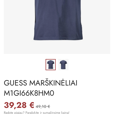
GUESS MARŠKINĖLIAI
M1GI66K8HM0
39,28 €
49,10 €
Radote pigiau? Parašykite ir sumažinsime kainą!