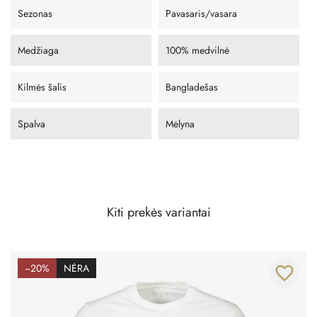
Sezonas
Pavasaris/vasara
Medžiaga
100% medvilnė
Kilmės šalis
Bangladešas
Spalva
Mėlyna
Kiti prekės variantai
−20%
NĖRA
favorite_border