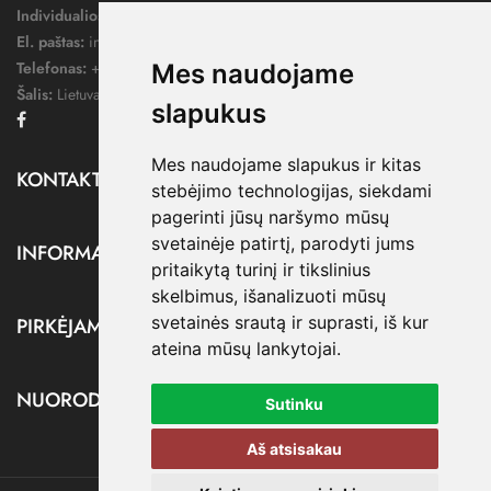
Individualios veiklos pažymos nr.:
1052124
El. paštas:
info@dressify.lt
Telefonas:
+370 676 78578
Mes naudojame
Šalis:
Lietuva
slapukus
Facebook
Mes naudojame slapukus ir kitas
KONTAKTAI

stebėjimo technologijas, siekdami
pagerinti jūsų naršymo mūsų
svetainėje patirtį, parodyti jums
INFORMACIJA

pritaikytą turinį ir tikslinius
skelbimus, išanalizuoti mūsų
svetainės srautą ir suprasti, iš kur
PIRKĖJAMS

ateina mūsų lankytojai.
NUORODOS

Sutinku
Aš atsisakau