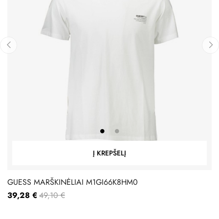
‹
›
Į KREPŠELĮ
GUESS MARŠKINĖLIAI M1GI66K8HM0
39,28 €
49,10 €