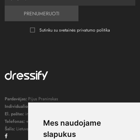
PRENUMERUOTI
Sutinku su svetainės
privatumo politika
Pardavėjas:
Pijus Praninskas
Individualios veiklos pažymos nr.:
1052124
El. paštas:
info@dressify.lt
Telefonas:
+370 676 78578
Mes naudojame
Šalis:
Lietuva
slapukus
Facebook