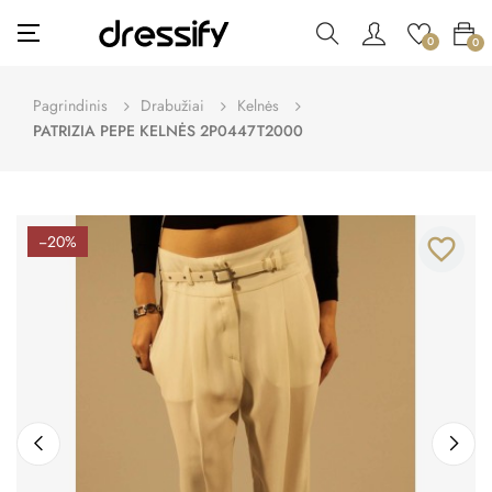
Toggle
☰
0
0
navigation
Pagrindinis
Drabužiai
Kelnės
PATRIZIA PEPE KELNĖS 2P0447T2000
−20%
favorite_border