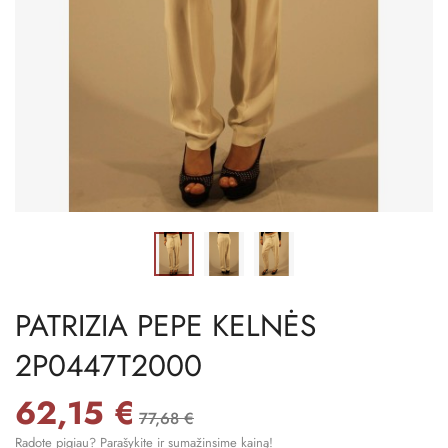
PATRIZIA PEPE KELNĖS
2P0447T2000
62,15 €
77,68 €
Radote pigiau? Parašykite ir sumažinsime kainą!