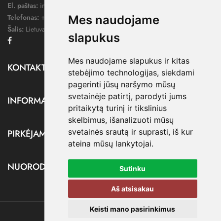
El. paštas:
info@dressify.lt
Telefonas:
+370 676 78578
Mes naudojame
Šalis:
Lietuva
slapukus
Facebook
Mes naudojame slapukus ir kitas
KONTAKTAI

stebėjimo technologijas, siekdami
pagerinti jūsų naršymo mūsų
svetainėje patirtį, parodyti jums
INFORMACIJA

pritaikytą turinį ir tikslinius
skelbimus, išanalizuoti mūsų
svetainės srautą ir suprasti, iš kur
PIRKĖJAMS

ateina mūsų lankytojai.
NUORODOS

Sutinku
Aš atsisakau
Keisti mano pasirinkimus
@ dressify.lt, 2026