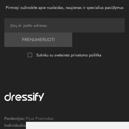
Pirmieji sužinokite apie nuolaidas, naujienas ir specialius pasiūlymus
PRENUMERUOTI
Sutinku su svetainės
privatumo politika
Pardavėjas:
Pijus Praninskas
Individualios veiklos pažymos nr.:
1052124