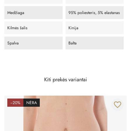
Medžiaga
95% poliesteris, 5% elastanas
Kilmės šalis
Kinija
Spalva
Balta
Kiti prekės variantai
−20%
NĖRA
favorite_border