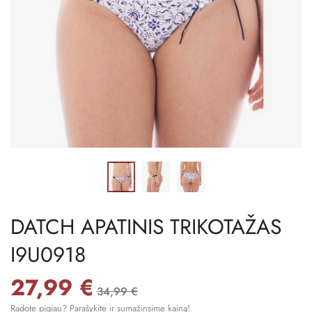
DATCH APATINIS TRIKOTAŽAS
I9U0918
27,99 €
34,99 €
Radote pigiau? Parašykite ir sumažinsime kainą!