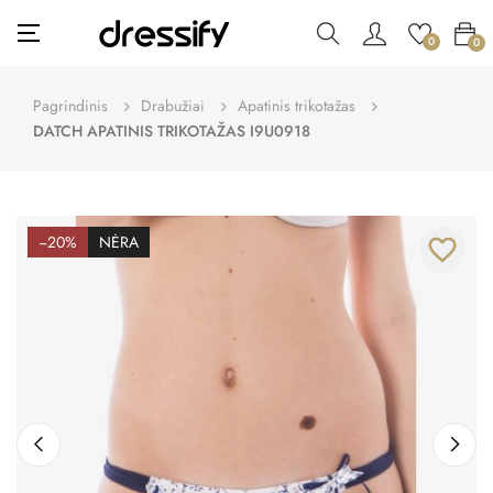
Toggle
☰
0
0
navigation
Pagrindinis
Drabužiai
Apatinis trikotažas
DATCH APATINIS TRIKOTAŽAS I9U0918
−20%
NĖRA
favorite_border