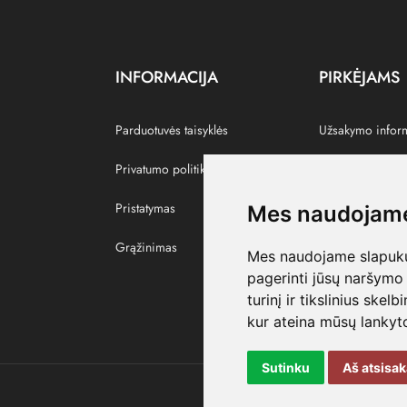
INFORMACIJA
PIRKĖJAMS
Parduotuvės taisyklės
Užsakymo infor
Privatumo politika
Grąžinti prekes
Pristatymas
Paskyra
Mes naudojame
Grąžinimas
Pamėgtos prekė
Mes naudojame slapukus
pagerinti jūsų naršymo 
turinį ir tikslinius skel
kur ateina mūsų lankyto
Sutinku
Aš atsisa