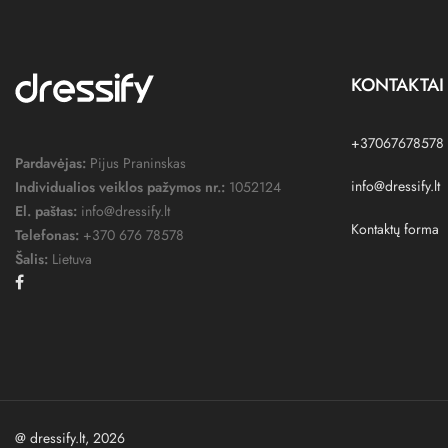
KONTAKTAI
+37067678578
Pardavėjas:
Pijus Praninskas
info@dressify.lt
Individualios veiklos pažymos nr.:
1052124
El. paštas:
info@dressify.lt
Kontaktų forma
Telefonas:
+370 676 78578
Šalis:
Lietuva
Facebook
@ dressify.lt, 2026