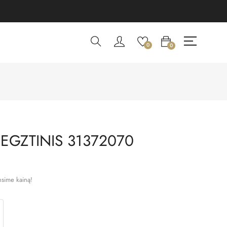
0
0
EGZTINIS 31372070
nsime kainą!