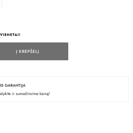
VIENETAI!
Į KREPŠELĮ
OS GARANTIJA
šykite ir sumažinsime kainą!