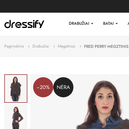
DRABUŽIAI
BATAI
Pagrindinis
Drabužiai
Megztiniai
FRED PERRY MEGZTINIS
−20%
NĖRA