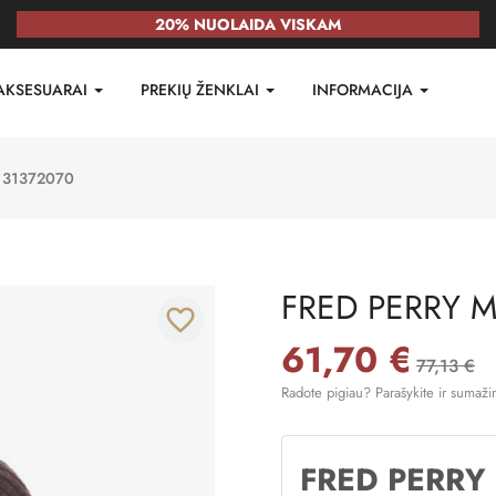
20% NUOLAIDA VISKAM
AKSESUARAI
PREKIŲ ŽENKLAI
INFORMACIJA
 31372070
FRED PERRY M
favorite_border
61,70 €
77,13 €
Radote pigiau? Parašykite ir sumaži
FRED PERRY