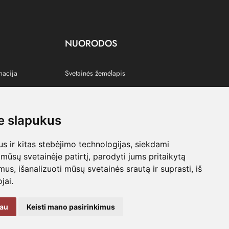
NUORODOS
macija
Svetainės žemėlapis
 slapukus
s
 ir kitas stebėjimo technologijas, siekdami
mūsų svetainėje patirtį, parodyti jums pritaikytą
bimus, išanalizuoti mūsų svetainės srautą ir suprasti, iš
jai.
kau
Keisti mano pasirinkimus