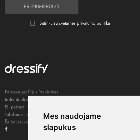
PRENUMERUOTI
Sutinku su svetainės
privatumo politika
Pardavėjas:
Pijus Praninskas
Individualios veiklos pažymos nr.:
1052124
El. paštas:
info@dressify.lt
Telefonas:
+370 676 78578
Mes naudojame
Šalis:
Lietuva
slapukus
Facebook