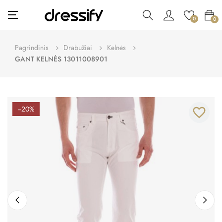
Toggle
☰
0
0
navigation
Pagrindinis
Drabužiai
Kelnės
GANT KELNĖS 13011008901
−20%
favorite_border