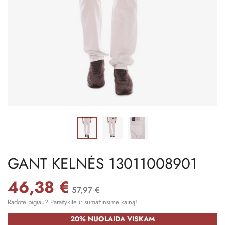
GANT KELNĖS 13011008901
46,38 €
57,97 €
Radote pigiau? Parašykite ir sumažinsime kainą!
20% NUOLAIDA VISKAM