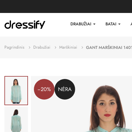
DRABUŽIAI
BATAI
Pagrindinis
Drabužiai
Marškiniai
GANT MARŠKINIAI 140
−20%
NĖRA