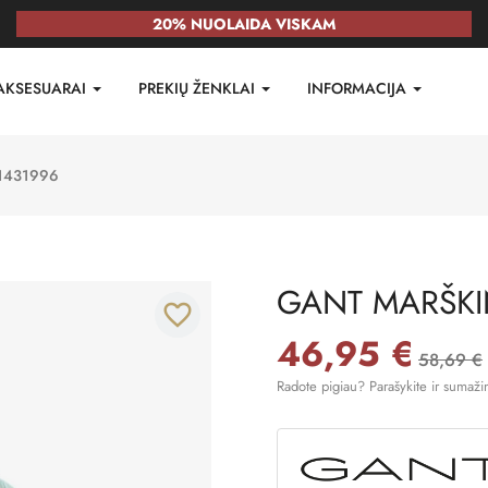
20% NUOLAIDA VISKAM
AKSESUARAI
PREKIŲ ŽENKLAI
INFORMACIJA
1431996
GANT MARŠKIN
favorite_border
46,95 €
58,69 €
Radote pigiau? Parašykite ir sumaži