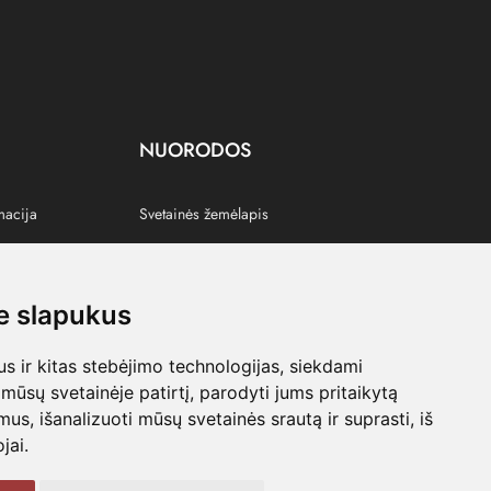
NUORODOS
macija
Svetainės žemėlapis
 slapukus
s
 ir kitas stebėjimo technologijas, siekdami
mūsų svetainėje patirtį, parodyti jums pritaikytą
bimus, išanalizuoti mūsų svetainės srautą ir suprasti, iš
jai.