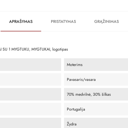
APRAŠYMAS
PRISTATYMAS
GRĄŽINIMAS
I SU 1 MYGTUKU, MYGTUKAI, logotipas
Moterims
Pavasaris/vasara
70% medvilnė, 30% šilkas
Portugalija
Žydra