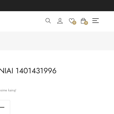
0
0
IAI 1401431996
nsime kainą!