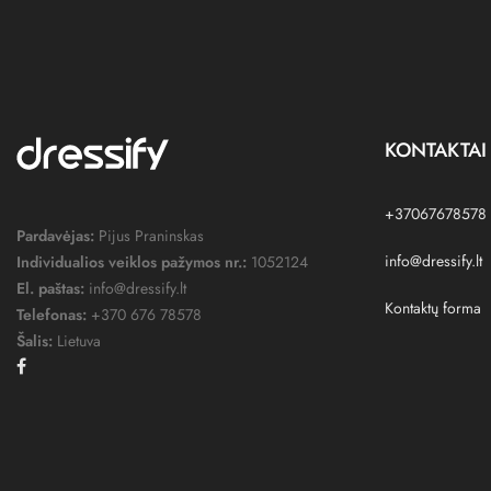
KONTAKTAI
+37067678578
Pardavėjas:
Pijus Praninskas
info@dressify.lt
Individualios veiklos pažymos nr.:
1052124
El. paštas:
info@dressify.lt
Kontaktų forma
Telefonas:
+370 676 78578
Šalis:
Lietuva
Facebook