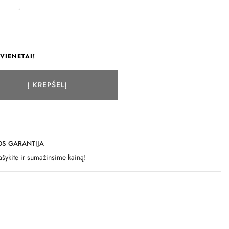
VIENETAI!
Į KREPŠELĮ
OS GARANTIJA
šykite ir sumažinsime kainą!