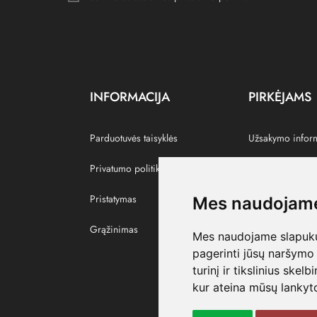
INFORMACIJA
PIRKĖJAMS
Parduotuvės taisyklės
Užsakymo infor
Privatumo politika
Grąžinti prekes
Pristatymas
Paskyra
Mes naudojame
Grąžinimas
Pamėgtos prekė
Mes naudojame slapukus
pagerinti jūsų naršymo 
turinį ir tikslinius skel
kur ateina mūsų lankyto