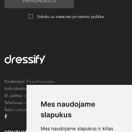
PRENUMERUOTI
Sutinku su svetainės
privatumo politika
Pardavėjas:
Pijus Praninskas
Individualios veiklos pažymos nr.:
1052124
El. paštas:
info@dressify.lt
Telefonas:
+370 676 78578
Mes naudojame
Šalis:
Lietuva
slapukus
Facebook
Mes naudojame slapukus ir kitas