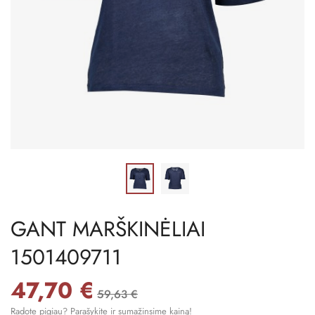
GANT MARŠKINĖLIAI
1501409711
47,70 €
59,63 €
Radote pigiau? Parašykite ir sumažinsime kainą!