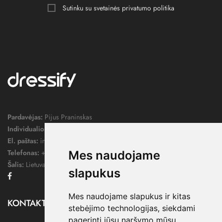
Sutinku su svetainės
privatumo politika
Pardavėjas:
Pijus Praninskas
Individualios veiklos pažymos nr.:
1052124
El. paštas:
info@dressify.lt
Telefonas:
+370 676 78578
Mes naudojame
Šalis:
Lietuva
slapukus
Facebook
Mes naudojame slapukus ir kitas
KONTAKTAI

stebėjimo technologijas, siekdami
pagerinti jūsų naršymo mūsų