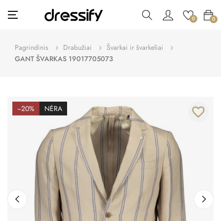
Toggle
☰
0
0
navigation
Pagrindinis
Drabužiai
Švarkai ir švarkeliai
GANT ŠVARKAS 19017705073
−20%
NĖRA
favorite_border