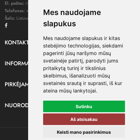
El. paštas:
info@dressify.lt
Telefonas:
+370 676 78578
Mes naudojame
Šalis:
Lietuva
slapukus
Facebook
Mes naudojame slapukus ir kitas
KONTAKTAI

stebėjimo technologijas, siekdami
pagerinti jūsų naršymo mūsų
svetainėje patirtį, parodyti jums
INFORMACIJA

pritaikytą turinį ir tikslinius
skelbimus, išanalizuoti mūsų
svetainės srautą ir suprasti, iš kur
PIRKĖJAMS

ateina mūsų lankytojai.
NUORODOS

Sutinku
Aš atsisakau
Keisti mano pasirinkimus
@ dressify.lt, 2026