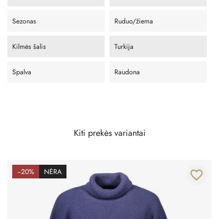
Sezonas
Ruduo/žiema
Kilmės šalis
Turkija
Spalva
Raudona
Kiti prekės variantai
−20%
NĖRA
favorite_border