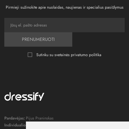
Pirmieji sužinokite apie nuolaidas, naujienas ir specialius pasiūlymus
PRENUMERUOTI
Sutinku su svetainės
privatumo politika
Pardavėjas:
Pijus Praninskas
Individualios veiklos pažymos nr.:
1052124