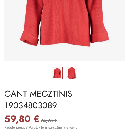
GANT MEGZTINIS
19034803089
59,80 €
74,75 €
Radote pigiau? Parašykite ir sumažinsime kainą!