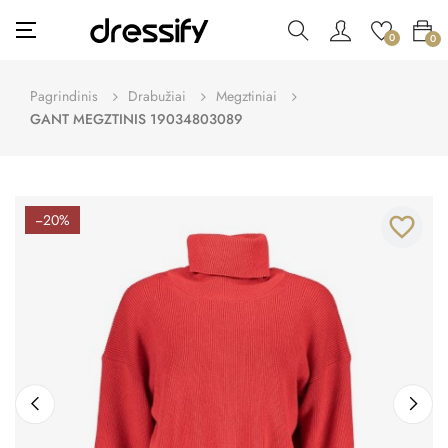
Toggle
☰
0
0
navigation
Pagrindinis
Drabužiai
Megztiniai
GANT MEGZTINIS 19034803089
−20%
favorite_border