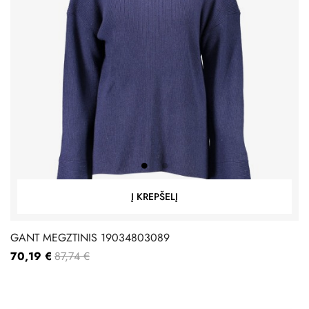
Į KREPŠELĮ
GANT MEGZTINIS 19034803089
70,19 €
87,74 €