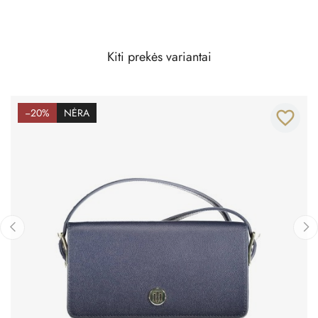
Kiti prekės variantai
−20%
NĖRA
favorite_border
‹
›