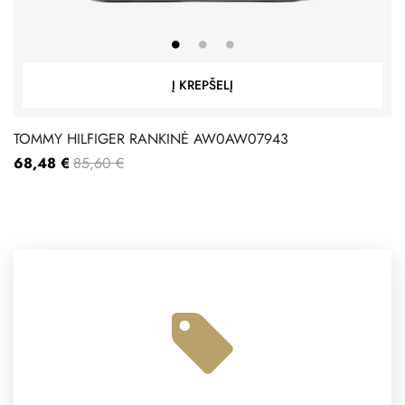
Į KREPŠELĮ
TOMMY HILFIGER RANKINĖ AW0AW07943
68,48 €
85,60 €