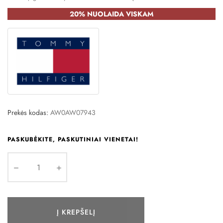
20% NUOLAIDA VISKAM
Prekės kodas:
AW0AW07943
PASKUBĖKITE, PASKUTINIAI VIENETAI!
Į KREPŠELĮ