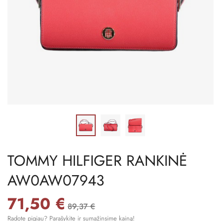
TOMMY HILFIGER RANKINĖ
AW0AW07943
71,50 €
89,37 €
Radote pigiau? Parašykite ir sumažinsime kainą!