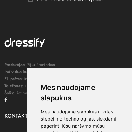
Pardavėjas:
Pijus Praninskas
Individualios veiklos pažymos nr.:
1052124
El. paštas:
info@dressify.lt
Telefonas:
+370 676 78578
Mes naudojame
Šalis:
Lietuva
slapukus
Facebook
Mes naudojame slapukus ir kitas
KONTAKTAI

stebėjimo technologijas, siekdami
pagerinti jūsų naršymo mūsų