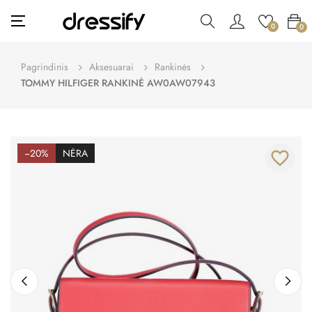
Toggle
☰
0
0
navigation
Pagrindinis
Aksesuarai
Rankinės
TOMMY HILFIGER RANKINĖ AW0AW07943
−20%
NĖRA
favorite_border