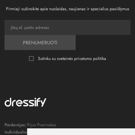
Pirmieji sužinokite apie nuolaidas, naujienas ir specialius pasiūlymus
PRENUMERUOTI
Sutinku su svetainės
privatumo politika
Pardavėjas:
Pijus Praninskas
Individualios veiklos pažymos nr.:
1052124