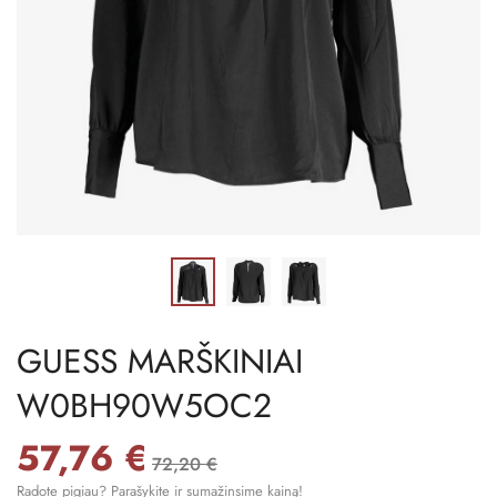
GUESS MARŠKINIAI
W0BH90W5OC2
57,76 €
72,20 €
Radote pigiau? Parašykite ir sumažinsime kainą!