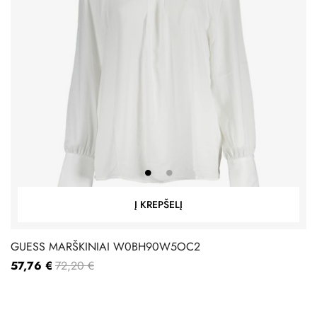
Į KREPŠELĮ
GUESS MARŠKINIAI W0BH90W5OC2
57,76 €
72,20 €