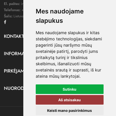
El. paštas:
info@dressify.lt
Telefonas:
+370 676 78578
Mes naudojame
Šalis:
Lietuva
slapukus
Facebook
Mes naudojame slapukus ir kitas
KONTAKTAI

stebėjimo technologijas, siekdami
pagerinti jūsų naršymo mūsų
svetainėje patirtį, parodyti jums
INFORMACIJA

pritaikytą turinį ir tikslinius
skelbimus, išanalizuoti mūsų
svetainės srautą ir suprasti, iš kur
PIRKĖJAMS

ateina mūsų lankytojai.
NUORODOS

Sutinku
Aš atsisakau
Keisti mano pasirinkimus