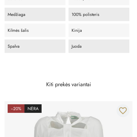
Medžiaga
100% polisteris
Kilmės šalis
Kinija
Spalva
Juoda
Kiti prekės variantai
−20%
NĖRA
favorite_border