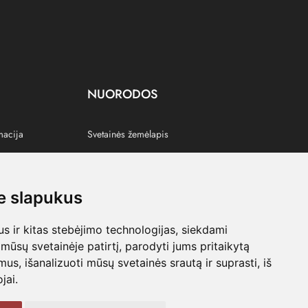
NUORODOS
macija
Svetainės žemėlapis
 slapukus
s
 ir kitas stebėjimo technologijas, siekdami
mūsų svetainėje patirtį, parodyti jums pritaikytą
bimus, išanalizuoti mūsų svetainės srautą ir suprasti, iš
jai.