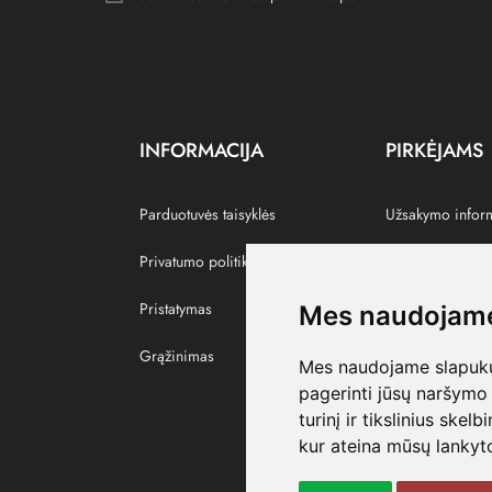
INFORMACIJA
PIRKĖJAMS
Parduotuvės taisyklės
Užsakymo infor
Privatumo politika
Grąžinti prekes
Pristatymas
Paskyra
Mes naudojame
Grąžinimas
Pamėgtos prekė
Mes naudojame slapukus
pagerinti jūsų naršymo 
turinį ir tikslinius skel
kur ateina mūsų lankyto