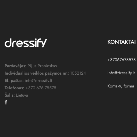
KONTAKTAI
+37067678578
Pardavėjas:
Pijus Praninskas
info@dressify.lt
Individualios veiklos pažymos nr.:
1052124
El. paštas:
info@dressify.lt
Kontaktų forma
Telefonas:
+370 676 78578
Šalis:
Lietuva
Facebook