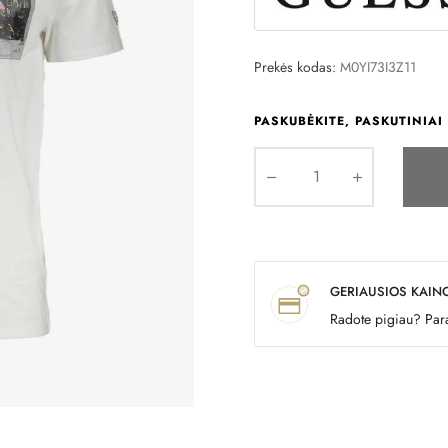
Prekės kodas:
M0YI73I3Z11
PASKUBĖKITE, PASKUTINIAI 
GERIAUSIOS KAIN
Radote pigiau? Para