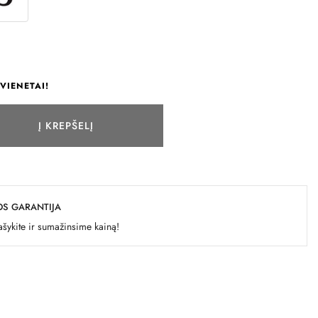
VIENETAI!
Į KREPŠELĮ
OS GARANTIJA
šykite ir sumažinsime kainą!