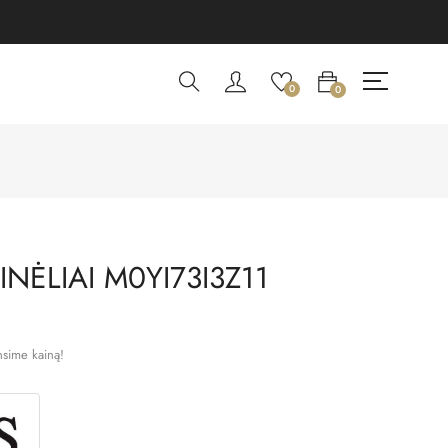
0
0
NĖLIAI M0YI73I3Z11
nsime kainą!