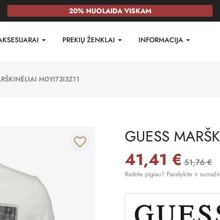
20% NUOLAIDA VISKAM
AKSESUARAI
PREKIŲ ŽENKLAI
INFORMACIJA
RŠKINĖLIAI M0YI73I3Z11
GUESS MARŠKI
favorite_border
41,41 €
51,76 €
Radote pigiau? Parašykite ir sumaži