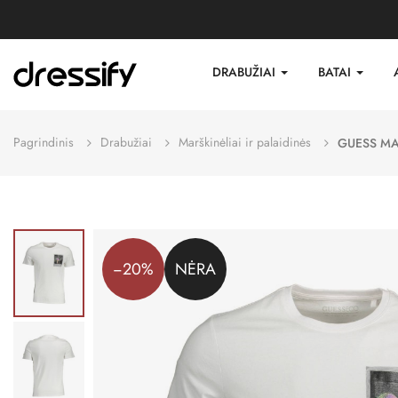
DRABUŽIAI
BATAI
Pagrindinis
Drabužiai
Marškinėliai ir palaidinės
GUESS MA
−20%
NĖRA