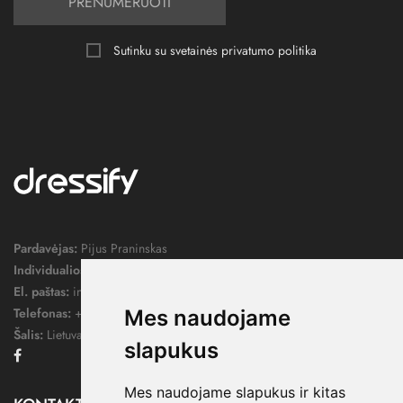
PRENUMERUOTI
Sutinku su svetainės
privatumo politika
Pardavėjas:
Pijus Praninskas
Individualios veiklos pažymos nr.:
1052124
El. paštas:
info@dressify.lt
Telefonas:
+370 676 78578
Mes naudojame
Šalis:
Lietuva
slapukus
Facebook
Mes naudojame slapukus ir kitas