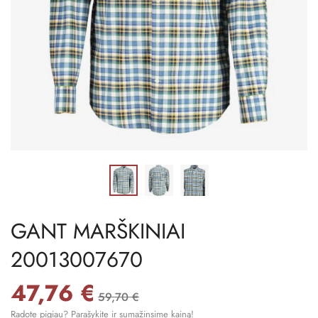
GANT MARŠKINIAI
20013007670
47,76 €
59,70 €
Radote pigiau? Parašykite ir sumažinsime kainą!