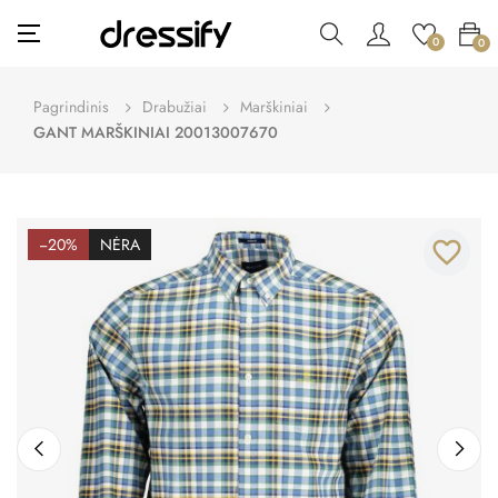
Toggle
☰
0
0
navigation
Pagrindinis
Drabužiai
Marškiniai
GANT MARŠKINIAI 20013007670
−20%
NĖRA
favorite_border