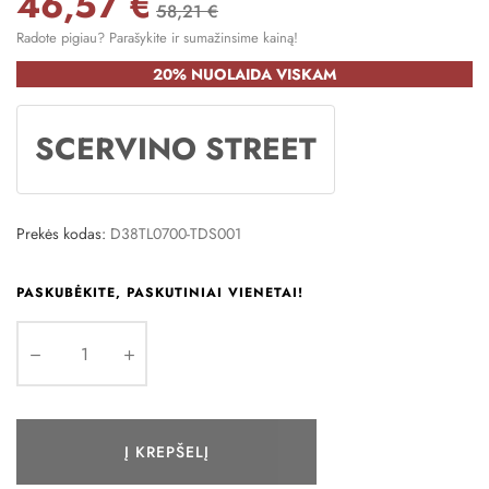
46,57 €
58,21 €
Radote pigiau? Parašykite ir sumažinsime kainą!
20% NUOLAIDA VISKAM
SCERVINO STREET
Prekės kodas:
D38TL0700-TDS001
PASKUBĖKITE, PASKUTINIAI VIENETAI!
Į KREPŠELĮ