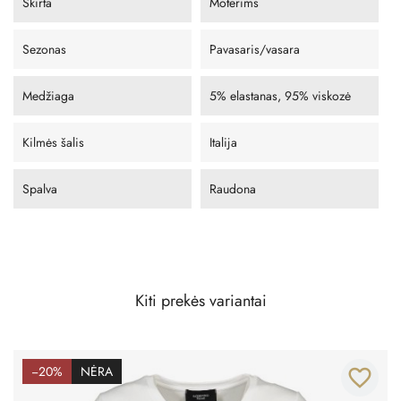
Skirta
Moterims
Sezonas
Pavasaris/vasara
Medžiaga
5% elastanas, 95% viskozė
Kilmės šalis
Italija
Spalva
Raudona
Kiti prekės variantai
−20%
NĖRA
favorite_border