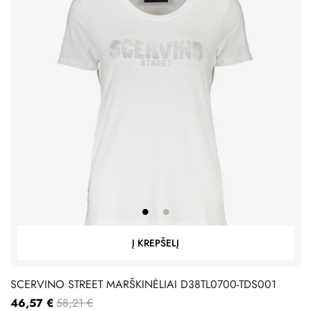
Į KREPŠELĮ
SCERVINO STREET MARŠKINĖLIAI D38TL0700-TDS001
46,57 €
58,21 €