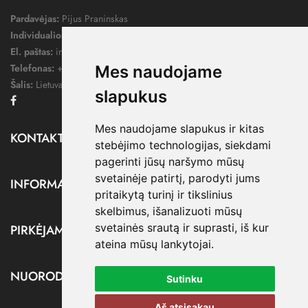
Pardavėjas:
Pijus Praninskas
Individualios veiklos pažymos nr.:
1052124
El. paštas:
info@dressify.lt
Telefonas:
+370 676 78578
Mes naudojame
Šalis:
Lietuva
slapukus
Facebook
Mes naudojame slapukus ir kitas
KONTAKTAI

stebėjimo technologijas, siekdami
pagerinti jūsų naršymo mūsų
svetainėje patirtį, parodyti jums
INFORMACIJA

pritaikytą turinį ir tikslinius
skelbimus, išanalizuoti mūsų
svetainės srautą ir suprasti, iš kur
PIRKĖJAMS

ateina mūsų lankytojai.
NUORODOS

Sutinku
Aš atsisakau