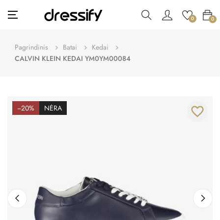
Toggle
☰
0
0
navigation
Pagrindinis
Batai
Kedai
CALVIN KLEIN KEDAI YM0YM00084
−20%
NĖRA
favorite_border