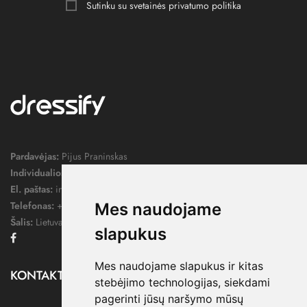
Sutinku su svetainės
privatumo politika
Pardavėjas:
Pijus Praninskas
Individualios veiklos pažymos nr.:
1052124
El. paštas:
info@dressify.lt
Telefonas:
+370 676 78578
Mes naudojame
Šalis:
Lietuva
slapukus
Facebook
Mes naudojame slapukus ir kitas
KONTAKTAI

stebėjimo technologijas, siekdami
pagerinti jūsų naršymo mūsų