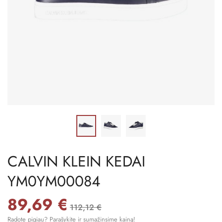
CALVIN KLEIN KEDAI
YM0YM00084
89,69 €
112,12 €
Radote pigiau? Parašykite ir sumažinsime kainą!