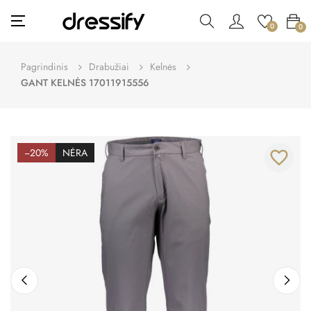
Toggle
☰
0
0
navigation
Pagrindinis
Drabužiai
Kelnės
GANT KELNĖS 17011915556
−20%
NĖRA
favorite_border