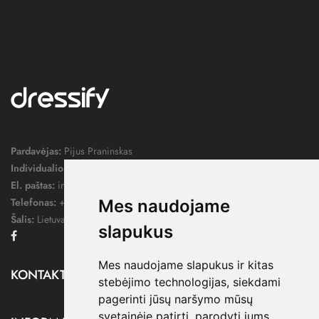
Pardavėjas:
Pijus Praninskas
Individualios veiklos pažymos nr.:
1052124
El. paštas:
info@dressify.lt
Telefonas:
+370 676 78578
Mes naudojame
Šalis:
Lietuva
slapukus
Facebook
Mes naudojame slapukus ir kitas
KONTAKTAI

stebėjimo technologijas, siekdami
pagerinti jūsų naršymo mūsų
svetainėje patirtį, parodyti jums