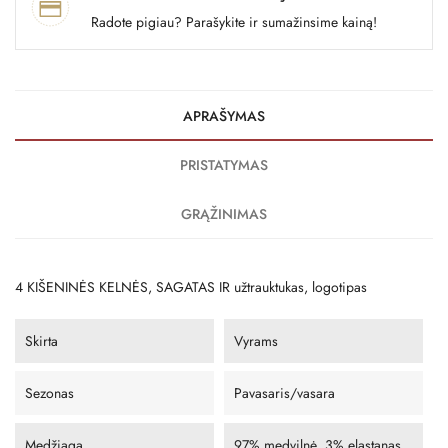
Radote pigiau? Parašykite ir sumažinsime kainą!
APRAŠYMAS
PRISTATYMAS
GRĄŽINIMAS
4 KIŠENINĖS KELNĖS, SAGATAS IR užtrauktukas, logotipas
Skirta
Vyrams
Sezonas
Pavasaris/vasara
Medžiaga
97% medvilnė, 3% elastanas