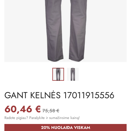
GANT KELNĖS 17011915556
60,46 €
75,58 €
Radote pigiau? Parašykite ir sumažinsime kainą!
20% NUOLAIDA VISKAM