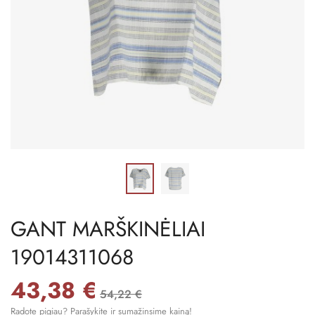
GANT MARŠKINĖLIAI
19014311068
43,38 €
54,22 €
Radote pigiau? Parašykite ir sumažinsime kainą!