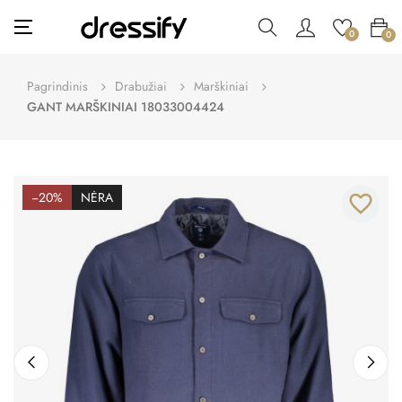
Toggle
☰
0
0
navigation
Pagrindinis
Drabužiai
Marškiniai
GANT MARŠKINIAI 18033004424
−20%
NĖRA
favorite_border