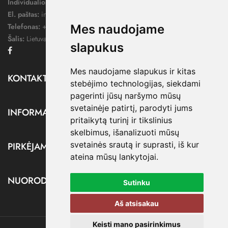
Individualios veiklos pažymos nr.:
1052124
El. paštas:
info@dressify.lt
Telefonas:
+370 676 78578
Mes naudojame
Šalis:
Lietuva
slapukus
Facebook
Mes naudojame slapukus ir kitas
KONTAKTAI

stebėjimo technologijas, siekdami
pagerinti jūsų naršymo mūsų
svetainėje patirtį, parodyti jums
INFORMACIJA

pritaikytą turinį ir tikslinius
skelbimus, išanalizuoti mūsų
svetainės srautą ir suprasti, iš kur
PIRKĖJAMS

ateina mūsų lankytojai.
NUORODOS

Sutinku
Aš atsisakau
Keisti mano pasirinkimus