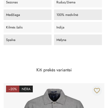
Sezonas
Ruduo/žiema
Medžiaga
100% medvilnė
Kilmės šalis
Indija
Spalva
Mėlyna
Kiti prekės variantai
−20%
NĖRA
favorite_border