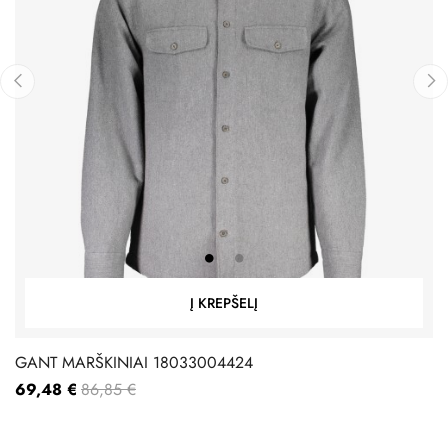
‹
›
Į KREPŠELĮ
GANT MARŠKINIAI 18033004424
69,48 €
86,85 €