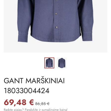
GANT MARŠKINIAI
18033004424
69,48 €
86,85 €
Radote pigiau? Parašykite ir sumažinsime kainą!