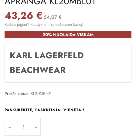
APRANGA KL20MBL01
43,26 €
54,07 €
Radote pigiau? Parašykite ir sumažinsime kainą!
20% NUOLAIDA VISKAM
KARL LAGERFELD
BEACHWEAR
Prekės kodas:
KL20MBL01
PASKUBĖKITE, PASKUTINIAI VIENETAI!