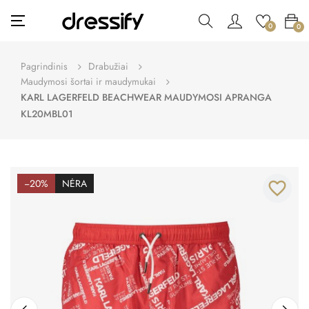
Toggle
☰
0
0
navigation
Pagrindinis
Drabužiai
Maudymosi šortai ir maudymukai
KARL LAGERFELD BEACHWEAR MAUDYMOSI APRANGA
KL20MBL01
−20%
NĖRA
favorite_border