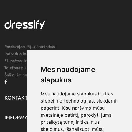
Pardavėjas:
Pijus Praninskas
Individualios veiklos pažymos nr.:
1052124
El. paštas:
info@dressify.lt
Telefonas:
+370 676 78578
Mes naudojame
Šalis:
Lietuva
slapukus
Facebook
Mes naudojame slapukus ir kitas
KONTAKTAI

stebėjimo technologijas, siekdami
pagerinti jūsų naršymo mūsų
svetainėje patirtį, parodyti jums
INFORMACIJA

pritaikytą turinį ir tikslinius
skelbimus, išanalizuoti mūsų