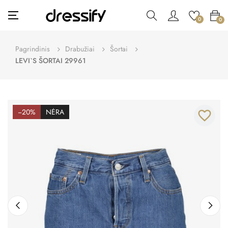
Toggle
☰
0
0
navigation
Pagrindinis
Drabužiai
Šortai
LEVI`S ŠORTAI 29961
−20%
NĖRA
favorite_border