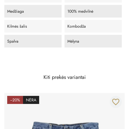
Medžiaga
100% medvilnė
Kilmės šalis
Kombodža
Spalva
Mėlyna
Kiti prekės variantai
−20%
NĖRA
favorite_border