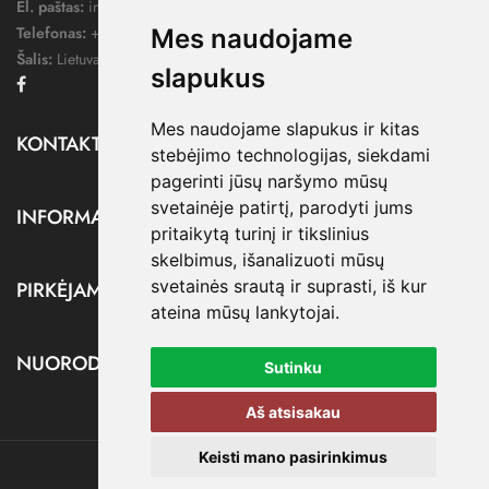
El. paštas:
info@dressify.lt
Telefonas:
+370 676 78578
Mes naudojame
Šalis:
Lietuva
slapukus
Facebook
Mes naudojame slapukus ir kitas
KONTAKTAI

stebėjimo technologijas, siekdami
pagerinti jūsų naršymo mūsų
svetainėje patirtį, parodyti jums
INFORMACIJA

pritaikytą turinį ir tikslinius
skelbimus, išanalizuoti mūsų
svetainės srautą ir suprasti, iš kur
PIRKĖJAMS

ateina mūsų lankytojai.
NUORODOS

Sutinku
Aš atsisakau
Keisti mano pasirinkimus
@ dressify.lt, 2026