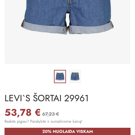
LEVI`S ŠORTAI 29961
53,78 €
67,23 €
Radote pigiau? Parašykite ir sumažinsime kainą!
20% NUOLAIDA VISKAM