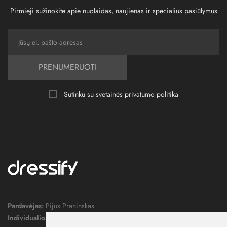
Pirmieji sužinokite apie nuolaidas, naujienas ir specialius pasiūlymus
PRENUMERUOTI
Sutinku su svetainės
privatumo politika
Pardavėjas:
Pijus Praninskas
Individualios veiklos pažymos nr.:
1052124