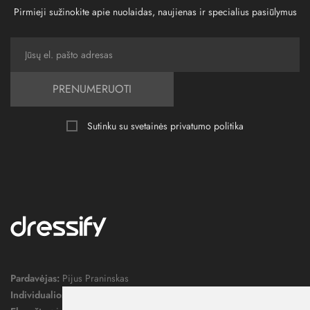
Pirmieji sužinokite apie nuolaidas, naujienas ir specialius pasiūlymus
PRENUMERUOTI
Sutinku su svetainės
privatumo politika
Pardavėjas:
Pijus Praninskas
Individualios veiklos pažymos nr.:
1052124