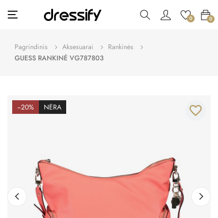
Toggle
☰
0
0
navigation
Pagrindinis
Aksesuarai
Rankinės
GUESS RANKINĖ VG787803
−20%
NĖRA
favorite_border