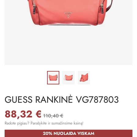
GUESS RANKINĖ VG787803
88,32 €
110,40 €
Radote pigiau? Parašykite ir sumažinsime kainą!
20% NUOLAIDA VISKAM