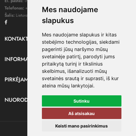
El. paštas:
info@dressify.lt
Telefonas:
+370 676 78578
Mes naudojame
Šalis:
Lietuva
slapukus
Facebook
Mes naudojame slapukus ir kitas
KONTAKTAI

stebėjimo technologijas, siekdami
pagerinti jūsų naršymo mūsų
svetainėje patirtį, parodyti jums
INFORMACIJA

pritaikytą turinį ir tikslinius
skelbimus, išanalizuoti mūsų
svetainės srautą ir suprasti, iš kur
PIRKĖJAMS

ateina mūsų lankytojai.
NUORODOS

Sutinku
Aš atsisakau
Keisti mano pasirinkimus
@ dressify.lt, 2026