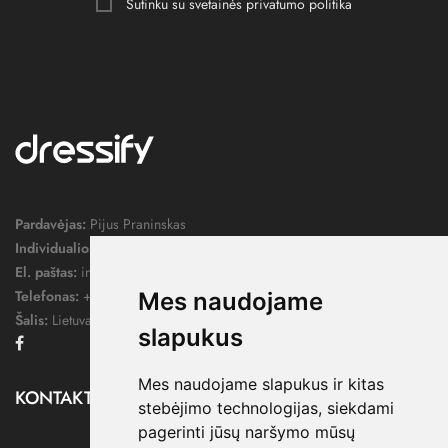
Sutinku su svetainės
privatumo politika
Pardavėjas:
Pijus Praninskas
Individualios veiklos pažymos nr.:
1052124
El. paštas:
info@dressify.lt
Telefonas:
+370 676 78578
Mes naudojame
Šalis:
Lietuva
slapukus
Facebook
Mes naudojame slapukus ir kitas
KONTAKTAI

stebėjimo technologijas, siekdami
pagerinti jūsų naršymo mūsų