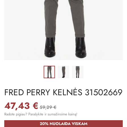
FRED PERRY KELNĖS 31502669
47,43 €
59,29 €
Radote pigiau? Parašykite ir sumažinsime kainą!
20% NUOLAIDA VISKAM