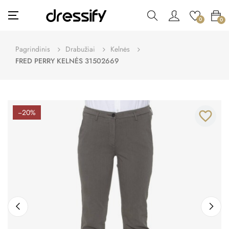
Toggle
☰
0
0
navigation
Pagrindinis
Drabužiai
Kelnės
FRED PERRY KELNĖS 31502669
−20%
favorite_border