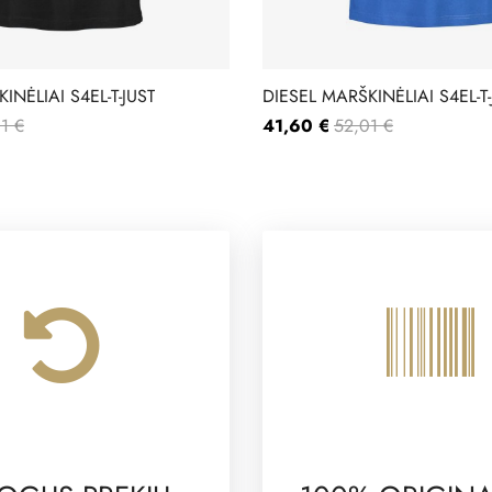
INĖLIAI S4EL-T-JUST
DIESEL MARŠKINĖLIAI S4EL-T-
1 €
41,60 €
52,01 €