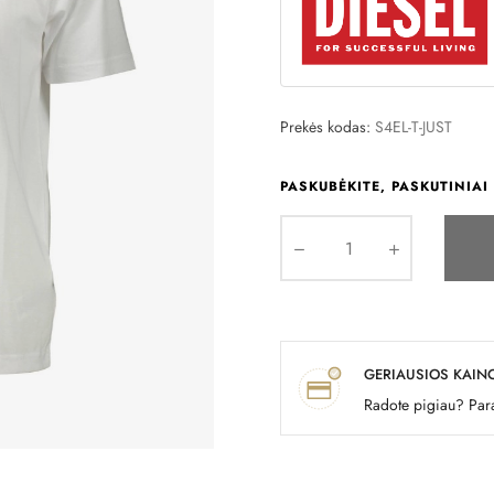
Prekės kodas:
S4EL-T-JUST
PASKUBĖKITE, PASKUTINIAI 
GERIAUSIOS KAIN
Radote pigiau? Para