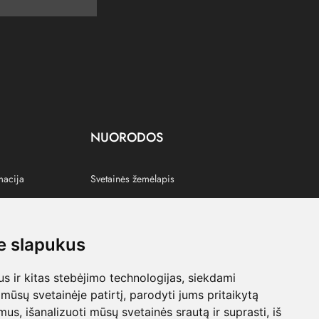
NUORODOS
macija
Svetainės žemėlapis
 slapukus
s
 ir kitas stebėjimo technologijas, siekdami
mūsų svetainėje patirtį, parodyti jums pritaikytą
bimus, išanalizuoti mūsų svetainės srautą ir suprasti, iš