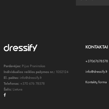
KONTAKTAI
+37067678578
Pardavėjas:
Pijus Praninskas
info@dressify.lt
Individualios veiklos pažymos nr.:
1052124
El. paštas:
info@dressify.lt
Kontaktų forma
Telefonas:
+370 676 78578
Šalis:
Lietuva
Facebook