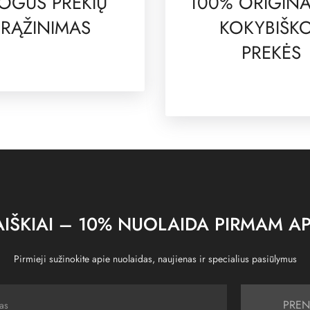
OGUS PREKIŲ
100% ORIGINA
RĄŽINIMAS
KOKYBIŠK
PREKĖS
IŠKIAI – 10% NUOLAIDA PIRMAM AP
Pirmieji sužinokite apie nuolaidas, naujienas ir specialius pasiūlymus
PREN