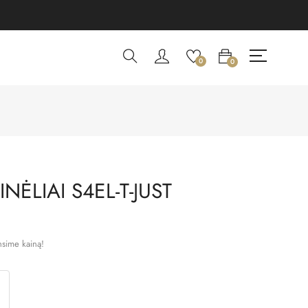
0
0
NĖLIAI S4EL-T-JUST
nsime kainą!