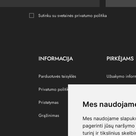
Sutinku su svetainės
privatumo politika
INFORMACIJA
PIRKĖJAMS
Parduotuvės taisyklės
Užsakymo infor
Privatumo politika
Grąžinti prekes
Pristatymas
Paskyra
Mes naudojame
Grąžinimas
Pamėgtos prekė
Mes naudojame slapukus
pagerinti jūsų naršymo 
turinį ir tikslinius skel