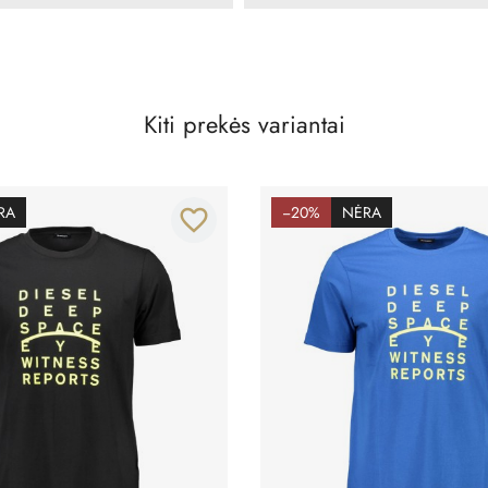
Kiti prekės variantai
RA
−20%
NĖRA
favorite_border