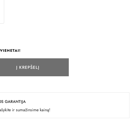
VIENETAI!
Į KREPŠELĮ
OS GARANTIJA
šykite ir sumažinsime kainą!