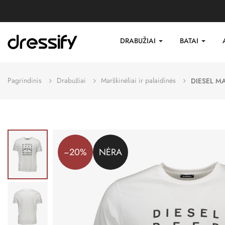
DRABUŽIAI
BATAI
Pagrindinis
Drabužiai
Marškinėliai ir palaidinės
DIESEL MA
−20%
NĖRA