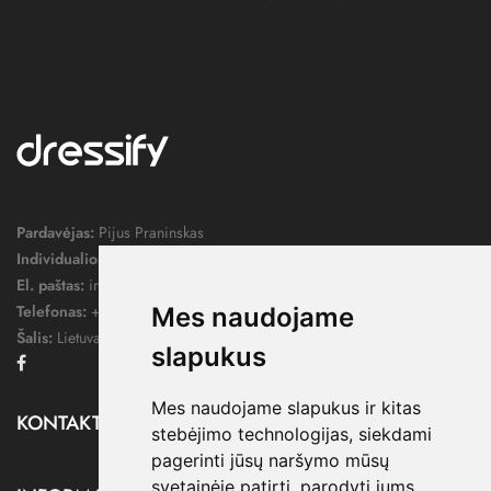
Pardavėjas:
Pijus Praninskas
Individualios veiklos pažymos nr.:
1052124
El. paštas:
info@dressify.lt
Telefonas:
+370 676 78578
Mes naudojame
Šalis:
Lietuva
slapukus
Facebook
Mes naudojame slapukus ir kitas
KONTAKTAI

stebėjimo technologijas, siekdami
pagerinti jūsų naršymo mūsų
svetainėje patirtį, parodyti jums