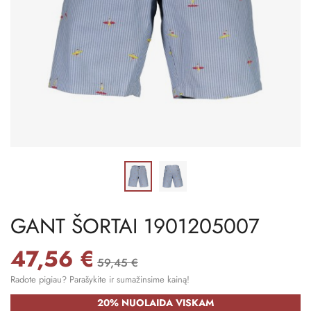
GANT ŠORTAI 1901205007
47,56 €
59,45 €
Radote pigiau? Parašykite ir sumažinsime kainą!
20% NUOLAIDA VISKAM