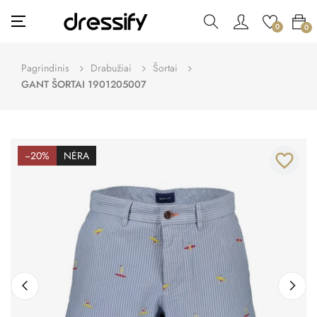
Toggle
☰
0
0
navigation
Pagrindinis
Drabužiai
Šortai
GANT ŠORTAI 1901205007
−20%
NĖRA
favorite_border