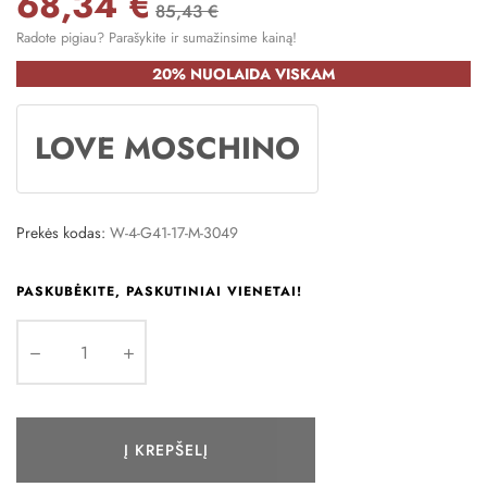
68,34 €
85,43 €
Radote pigiau? Parašykite ir sumažinsime kainą!
20% NUOLAIDA VISKAM
LOVE MOSCHINO
Prekės kodas:
W-4-G41-17-M-3049
PASKUBĖKITE, PASKUTINIAI VIENETAI!
Į KREPŠELĮ