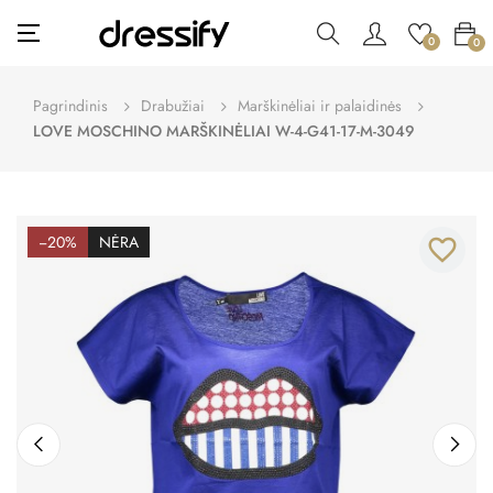
Toggle
☰
0
0
navigation
Pagrindinis
Drabužiai
Marškinėliai ir palaidinės
LOVE MOSCHINO MARŠKINĖLIAI W-4-G41-17-M-3049
−20%
NĖRA
favorite_border