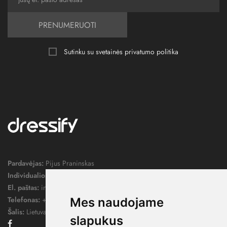
PRENUMERUOTI
Sutinku su svetainės
privatumo politika
Pardavėjas:
Pijus Praninskas
Individualios veiklos pažymos nr.:
1052124
El. paštas:
info@dressify.lt
Telefonas:
+370 676 78578
Mes naudojame
Šalis:
Lietuva
slapukus
Facebook