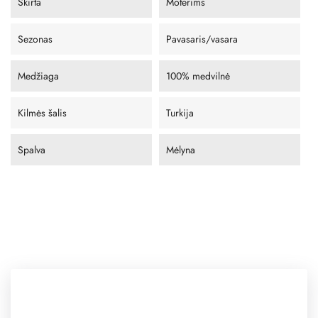
Skirta
Moterims
Sezonas
Pavasaris/vasara
Medžiaga
100% medvilnė
Kilmės šalis
Turkija
Spalva
Mėlyna