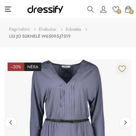
Toggle
☰
0
0
navigation
Pagrindinis
Drabužiai
Suknelės
LIU JO SUKNELĖ W65095-J7519
−20%
NĖRA
favorite_border