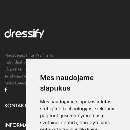
Pardavėjas:
Pijus Praninskas
Individualios veiklos pažymos nr.:
1052124
El. paštas:
info@dressify.lt
Telefonas:
+370 676 78578
Mes naudojame
Šalis:
Lietuva
slapukus
Facebook
Mes naudojame slapukus ir kitas
KONTAKTAI

stebėjimo technologijas, siekdami
pagerinti jūsų naršymo mūsų
svetainėje patirtį, parodyti jums
INFORMACIJA

pritaikytą turinį ir tikslinius