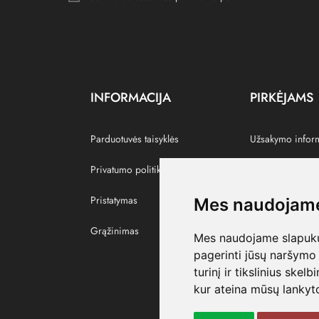
INFORMACIJA
PIRKĖJAMS
Parduotuvės taisyklės
Užsakymo infor
Privatumo politika
Grąžinti prekes
Pristatymas
Paskyra
Mes naudojame
Grąžinimas
Pamėgtos prekė
Mes naudojame slapukus
pagerinti jūsų naršymo 
turinį ir tikslinius skel
kur ateina mūsų lankyto