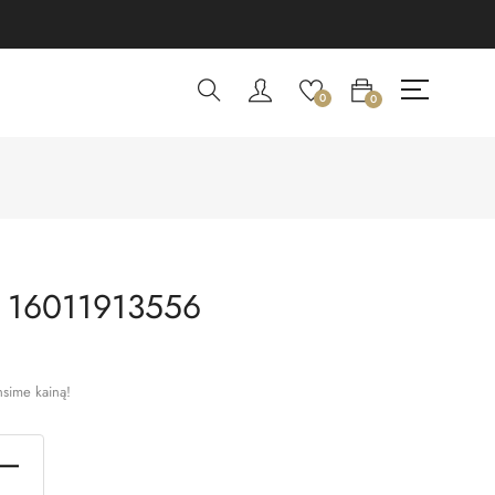
0
0
 16011913556
nsime kainą!