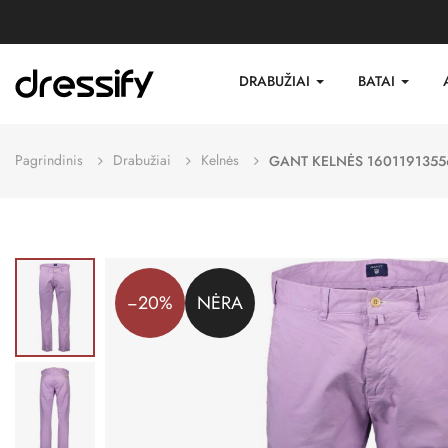
DRABUŽIAI
BATAI
Pagrindinis
Drabužiai
Kelnės
GANT KELNĖS 1601191355
−20%
NĖRA