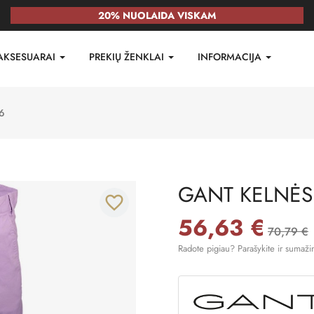
20% NUOLAIDA VISKAM
AKSESUARAI
PREKIŲ ŽENKLAI
INFORMACIJA
6
GANT KELNĖS
favorite_border
56,63 €
70,79 €
Radote pigiau? Parašykite ir sumaži