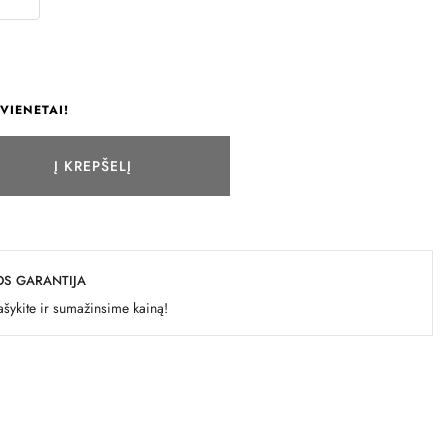
VIENETAI!
Į KREPŠELĮ
OS GARANTIJA
šykite ir sumažinsime kainą!