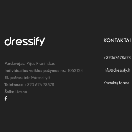
KONTAKTAI
+37067678578
Pardavėjas:
Pijus Praninskas
info@dressify.lt
Individualios veiklos pažymos nr.:
1052124
El. paštas:
info@dressify.lt
Kontaktų forma
Telefonas:
+370 676 78578
Šalis:
Lietuva
Facebook