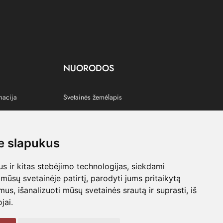
NUORODOS
macija
Svetainės žemėlapis
 slapukus
s
 ir kitas stebėjimo technologijas, siekdami
mūsų svetainėje patirtį, parodyti jums pritaikytą
bimus, išanalizuoti mūsų svetainės srautą ir suprasti, iš
jai.