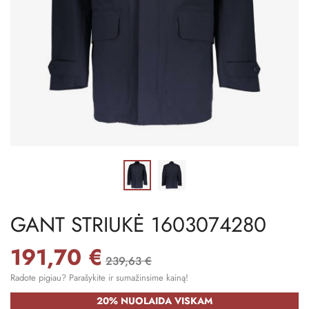
GANT STRIUKĖ 1603074280
191,70 €
239,63 €
Radote pigiau? Parašykite ir sumažinsime kainą!
20% NUOLAIDA VISKAM