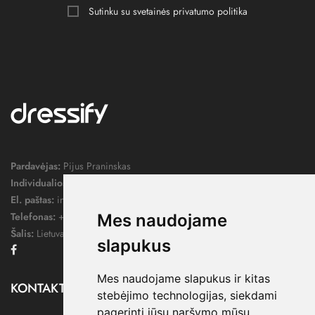
Sutinku su svetainės
privatumo politika
Pardavėjas:
Pijus Praninskas
Individualios veiklos pažymos nr.:
1052124
El. paštas:
info@dressify.lt
Telefonas:
+370 676 78578
Mes naudojame
Šalis:
Lietuva
slapukus
Facebook
Mes naudojame slapukus ir kitas
KONTAKTAI

stebėjimo technologijas, siekdami
pagerinti jūsų naršymo mūsų