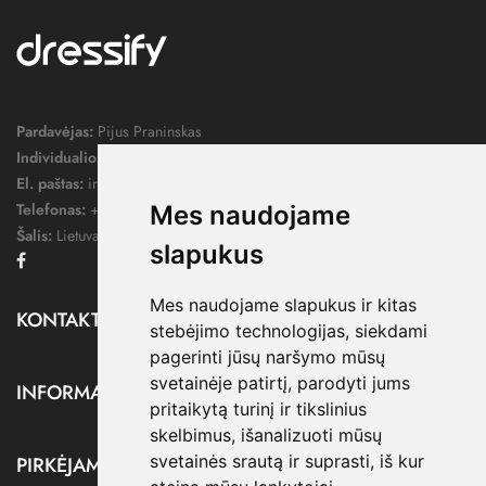
Pardavėjas:
Pijus Praninskas
Individualios veiklos pažymos nr.:
1052124
El. paštas:
info@dressify.lt
Telefonas:
+370 676 78578
Mes naudojame
Šalis:
Lietuva
slapukus
Facebook
Mes naudojame slapukus ir kitas
KONTAKTAI

stebėjimo technologijas, siekdami
pagerinti jūsų naršymo mūsų
svetainėje patirtį, parodyti jums
INFORMACIJA

pritaikytą turinį ir tikslinius
skelbimus, išanalizuoti mūsų
svetainės srautą ir suprasti, iš kur
PIRKĖJAMS
