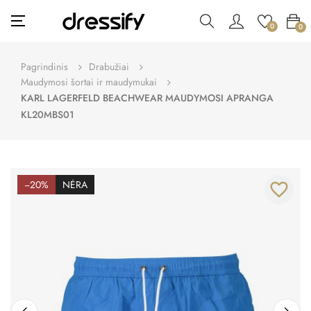
Toggle
☰
0
0
navigation
Pagrindinis
Drabužiai
Maudymosi šortai ir maudymukai
KARL LAGERFELD BEACHWEAR MAUDYMOSI APRANGA
KL20MBS01
−20%
NĖRA
favorite_border