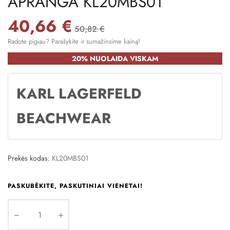
APRANGA KL20MBS01
40,66 €
50,82 €
Radote pigiau? Parašykite ir sumažinsime kainą!
20% NUOLAIDA VISKAM
KARL LAGERFELD
BEACHWEAR
Prekės kodas:
KL20MBS01
PASKUBĖKITE, PASKUTINIAI VIENETAI!