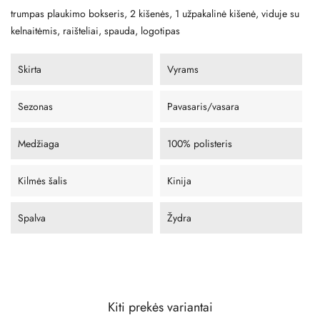
trumpas plaukimo bokseris, 2 kišenės, 1 užpakalinė kišenė, viduje su
kelnaitėmis, raišteliai, spauda, ​​logotipas
Skirta
Vyrams
Sezonas
Pavasaris/vasara
Medžiaga
100% polisteris
Kilmės šalis
Kinija
Spalva
Žydra
Kiti prekės variantai