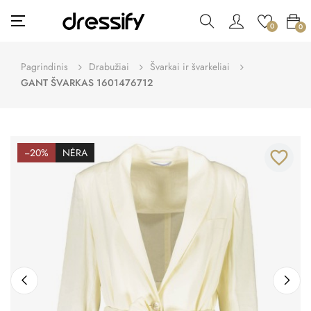
Toggle
☰
0
0
navigation
Pagrindinis
Drabužiai
Švarkai ir švarkeliai
GANT ŠVARKAS 1601476712
−20%
NĖRA
favorite_border