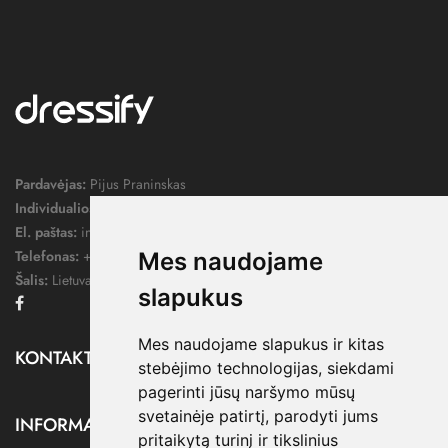
Pardavėjas:
Pijus Praninskas
Individualios veiklos pažymos nr.:
1052124
El. paštas:
info@dressify.lt
Telefonas:
+370 676 78578
Mes naudojame
Šalis:
Lietuva
slapukus
Facebook
Mes naudojame slapukus ir kitas
KONTAKTAI

stebėjimo technologijas, siekdami
pagerinti jūsų naršymo mūsų
svetainėje patirtį, parodyti jums
INFORMACIJA

pritaikytą turinį ir tikslinius