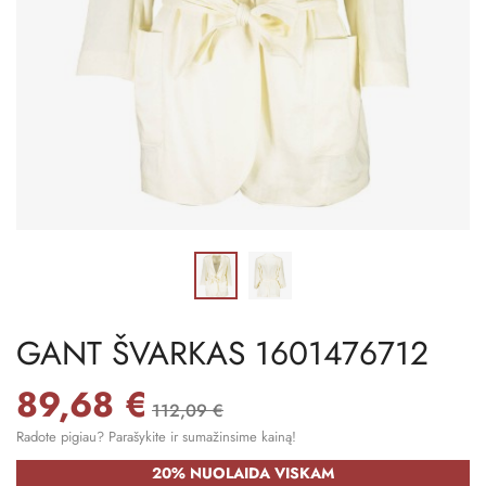
GANT ŠVARKAS 1601476712
89,68 €
112,09 €
Radote pigiau? Parašykite ir sumažinsime kainą!
20% NUOLAIDA VISKAM