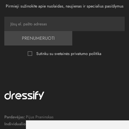
Pirmieji sužinokite apie nuolaidas, naujienas ir specialius pasiūlymus
PRENUMERUOTI
Sutinku su svetainės
privatumo politika
Pardavėjas:
Pijus Praninskas
Individualios veiklos pažymos nr.:
1052124