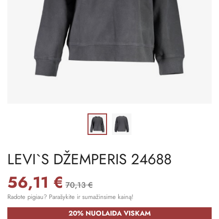
LEVI`S DŽEMPERIS 24688
56,11 €
70,13 €
Radote pigiau? Parašykite ir sumažinsime kainą!
20% NUOLAIDA VISKAM