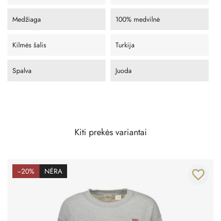
Medžiaga
100% medvilnė
Kilmės šalis
Turkija
Spalva
Juoda
Kiti prekės variantai
−20%
NĖRA
favorite_border