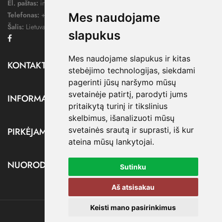
El. paštas:
info@dressify.lt
Telefonas:
+370 676 78578
Mes naudojame
Šalis:
Lietuva
slapukus
Facebook
Mes naudojame slapukus ir kitas
KONTAKTAI

stebėjimo technologijas, siekdami
pagerinti jūsų naršymo mūsų
svetainėje patirtį, parodyti jums
INFORMACIJA

pritaikytą turinį ir tikslinius
skelbimus, išanalizuoti mūsų
svetainės srautą ir suprasti, iš kur
PIRKĖJAMS

ateina mūsų lankytojai.
NUORODOS

Sutinku
Aš atsisakau
Keisti mano pasirinkimus
@ dressify.lt, 2026