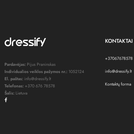
KONTAKTAI
+37067678578
Pardavėjas:
Pijus Praninskas
info@dressify.lt
Individualios veiklos pažymos nr.:
1052124
El. paštas:
info@dressify.lt
Kontaktų forma
Telefonas:
+370 676 78578
Šalis:
Lietuva
Facebook