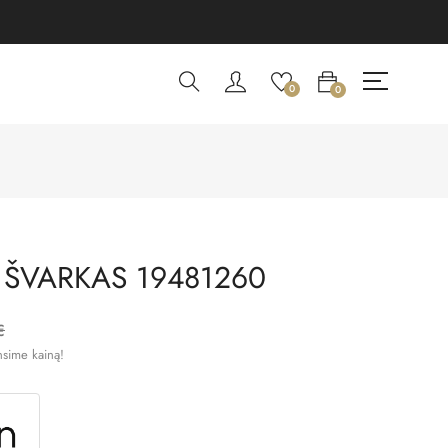
0
0
 ŠVARKAS 19481260
€
nsime kainą!