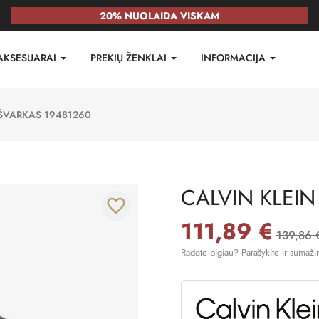
20% NUOLAIDA VISKAM
AKSESUARAI
PREKIŲ ŽENKLAI
INFORMACIJA
 ŠVARKAS 19481260
CALVIN KLEIN
favorite_border
111,89 €
139,86 
Radote pigiau? Parašykite ir sumaži