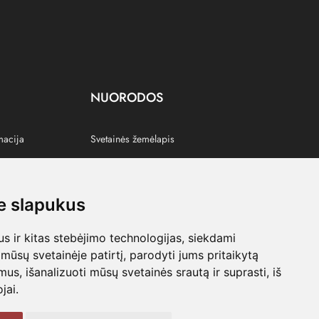
NUORODOS
macija
Svetainės žemėlapis
 slapukus
s
 ir kitas stebėjimo technologijas, siekdami
mūsų svetainėje patirtį, parodyti jums pritaikytą
bimus, išanalizuoti mūsų svetainės srautą ir suprasti, iš
jai.