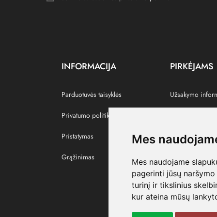
INFORMACIJA
PIRKĖJAMS
Parduotuvės taisyklės
Užsakymo infor
Privatumo politika
Grąžinti prekes
Pristatymas
Paskyra
Mes naudojame
Grąžinimas
Pamėgtos prekė
Mes naudojame slapukus
pagerinti jūsų naršymo 
turinį ir tikslinius skel
kur ateina mūsų lankyto