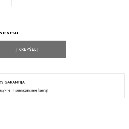
VIENETAI!
Į KREPŠELĮ
OS GARANTIJA
šykite ir sumažinsime kainą!