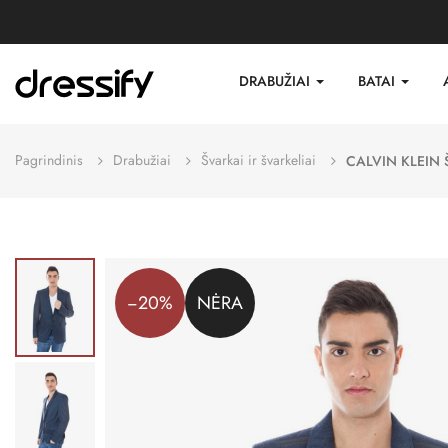
DRABUŽIAI
BATAI
Pagrindinis
Drabužiai
Švarkai ir švarkeliai
CALVIN KLEIN
−20%
NĖRA