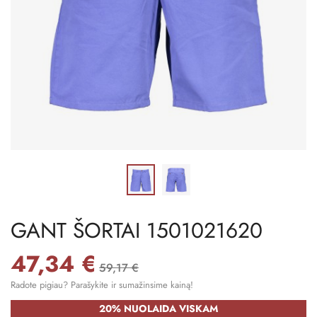
GANT ŠORTAI 1501021620
47,34 €
59,17 €
Radote pigiau? Parašykite ir sumažinsime kainą!
20% NUOLAIDA VISKAM