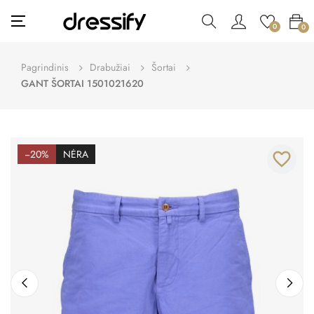
Toggle
☰
0
0
navigation
Pagrindinis
Drabužiai
Šortai
GANT ŠORTAI 1501021620
−20%
NĖRA
favorite_border