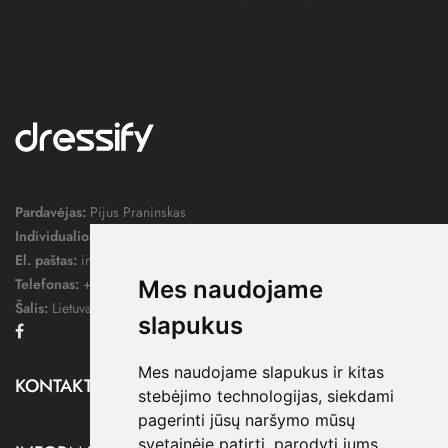
Pardavėjas:
Pijus Praninskas
Individualios veiklos pažymos nr.:
1052124
El. paštas:
info@dressify.lt
Telefonas:
+370 676 78578
Mes naudojame
Šalis:
Lietuva
slapukus
Facebook
Mes naudojame slapukus ir kitas
KONTAKTAI

stebėjimo technologijas, siekdami
pagerinti jūsų naršymo mūsų
svetainėje patirtį, parodyti jums