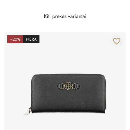
Kiti prekės variantai
−20%
NĖRA
favorite_border