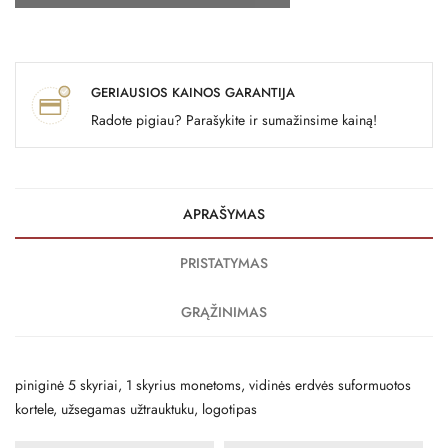
GERIAUSIOS KAINOS GARANTIJA
Radote pigiau? Parašykite ir sumažinsime kainą!
APRAŠYMAS
PRISTATYMAS
GRĄŽINIMAS
piniginė 5 skyriai, 1 skyrius monetoms, vidinės erdvės suformuotos
kortele, užsegamas užtrauktuku, logotipas