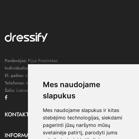
Pardavėjas:
Pijus Praninskas
Individualios veiklos pažymos nr.:
1052124
El. paštas:
info@dressify.lt
Telefonas:
+370 676 78578
Mes naudojame
Šalis:
Lietuva
slapukus
Facebook
Mes naudojame slapukus ir kitas
KONTAKTAI

stebėjimo technologijas, siekdami
pagerinti jūsų naršymo mūsų
svetainėje patirtį, parodyti jums
INFORMACIJA
