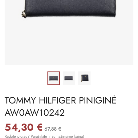
TOMMY HILFIGER PINIGINĖ
AW0AW10242
54,30 €
67,88 €
Radote pigiau? Parašykite ir sumažinsime kainą!