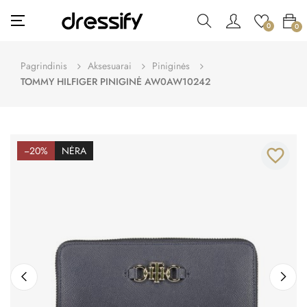
Toggle
☰
0
0
navigation
Pagrindinis
Aksesuarai
Piniginės
TOMMY HILFIGER PINIGINĖ AW0AW10242
−20%
NĖRA
favorite_border