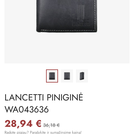
LANCETTI PINIGINĖ
WA043636
28,94 €
36,18 €
Radote pigiau? Parašykite ir sumažinsime kainą!