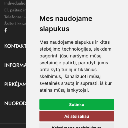
Individualios veiklos pažymos nr.:
1052124
El. paštas:
info@dressify.lt
Telefonas:
+370 676 78578
Mes naudojame
Šalis:
Lietuva
slapukus
Facebook
Mes naudojame slapukus ir kitas
KONTAKTAI

stebėjimo technologijas, siekdami
pagerinti jūsų naršymo mūsų
svetainėje patirtį, parodyti jums
INFORMACIJA

pritaikytą turinį ir tikslinius
skelbimus, išanalizuoti mūsų
svetainės srautą ir suprasti, iš kur
PIRKĖJAMS

ateina mūsų lankytojai.
NUORODOS

Sutinku
Aš atsisakau
Keisti mano pasirinkimus