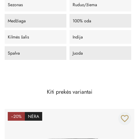
Sezonas
Ruduo/žiema
Medžiaga
100% oda
Kilmės šalis
Indija
Spalva
Juoda
Kiti prekės variantai
−20%
NĖRA
favorite_border