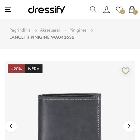
Toggle
☰
0
0
navigation
Pagrindinis
Aksesuarai
Piniginės
LANCETTI PINIGINĖ WA043636
−20%
NĖRA
favorite_border