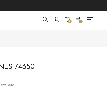
0
0
NĖS 74650
nsime kainą!