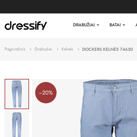
DRABUŽIAI
BATAI
Pagrindinis
Drabužiai
Kelnės
DOCKERS KELNĖS 74650
−20%