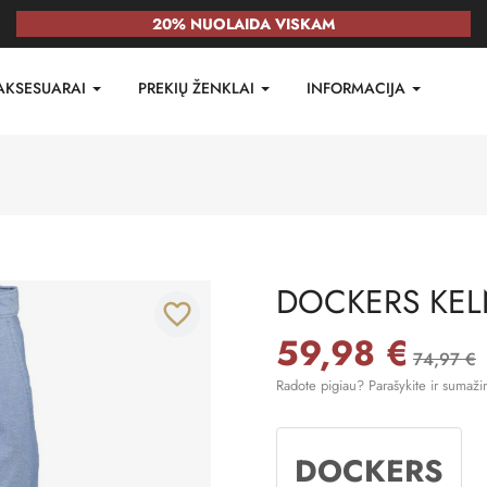
20% NUOLAIDA VISKAM
AKSESUARAI
PREKIŲ ŽENKLAI
INFORMACIJA
DOCKERS KEL
favorite_border
59,98 €
74,97 €
Radote pigiau? Parašykite ir sumaži
DOCKERS