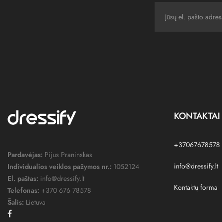
KONTAKTAI
+37067678578
Pardavėjas:
Pijus Praninskas
info@dressify.lt
Individualios veiklos pažymos nr.:
1052124
El. paštas:
info@dressify.lt
Kontaktų forma
Telefonas:
+370 676 78578
Šalis:
Lietuva
Facebook