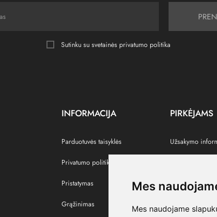
PREN
Sutinku su svetainės
privatumo politika
INFORMACIJA
PIRKĖJAMS
Parduotuvės taisyklės
Užsakymo infor
Privatumo politika
Grąžinti prekes
Pristatymas
Paskyra
Mes naudojame
Grąžinimas
Pamėgtos prekė
Mes naudojame slapukus