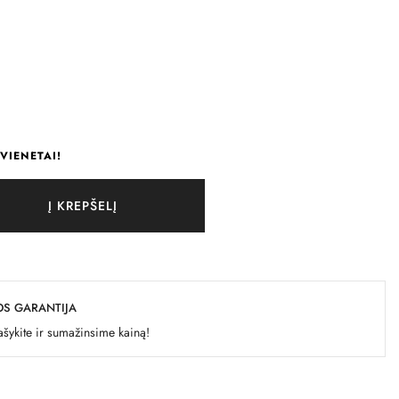
VIENETAI!
Į KREPŠELĮ
OS GARANTIJA
šykite ir sumažinsime kainą!