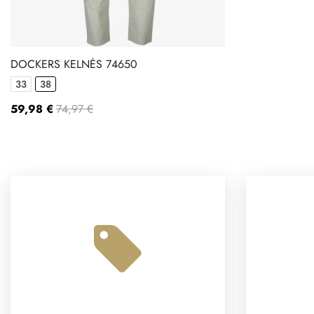
DOCKERS KELNĖS 74650
33
38
59,98 €
74,97 €