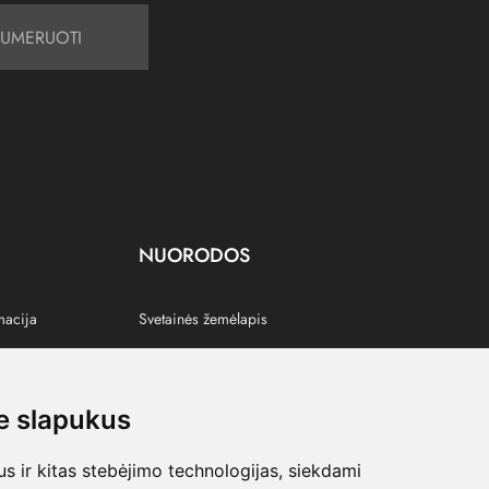
UMERUOTI
NUORODOS
macija
Svetainės žemėlapis
 slapukus
s
 ir kitas stebėjimo technologijas, siekdami