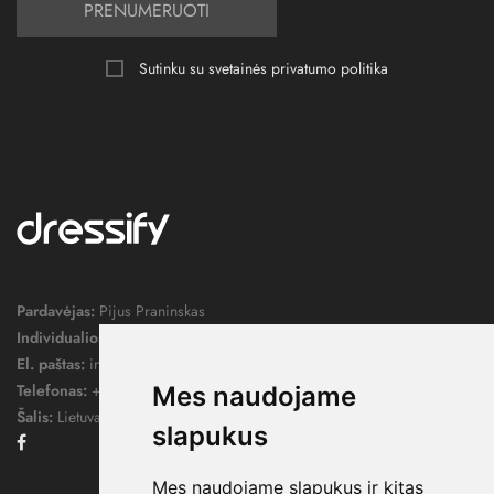
PRENUMERUOTI
Sutinku su svetainės
privatumo politika
Pardavėjas:
Pijus Praninskas
Individualios veiklos pažymos nr.:
1052124
El. paštas:
info@dressify.lt
Telefonas:
+370 676 78578
Mes naudojame
Šalis:
Lietuva
slapukus
Facebook
Mes naudojame slapukus ir kitas