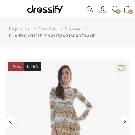
Toggle
☰
0
0
navigation
Pagrindinis
Drabužiai
Suknelės
PHARD SUKNELĖ P1901153A01600-YOLANE
−20%
NĖRA
favorite_border