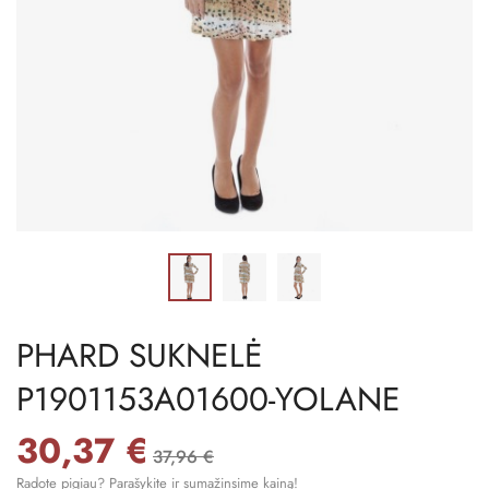
PHARD SUKNELĖ
P1901153A01600-YOLANE
30,37 €
37,96 €
Radote pigiau? Parašykite ir sumažinsime kainą!