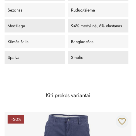
Sezonas
Ruduo/žiema
Medžiaga
94% medvilnė, 6% elastanas
Kilmės šalis
Bangladešas
Spalva
Smėlio
Kiti prekės variantai
−20%
favorite_border