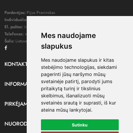
Pardavėjas:
Pijus Praninskas
Individualios veiklos pažymos nr.:
1052124
El. paštas:
info@dressify.lt
Telefonas:
+370 676 78578
Mes naudojame
Šalis:
Lietuva
slapukus
Facebook
Mes naudojame slapukus ir kitas
KONTAKTAI

stebėjimo technologijas, siekdami
pagerinti jūsų naršymo mūsų
svetainėje patirtį, parodyti jums
INFORMACIJA

pritaikytą turinį ir tikslinius
skelbimus, išanalizuoti mūsų
svetainės srautą ir suprasti, iš kur
PIRKĖJAMS

ateina mūsų lankytojai.
NUORODOS

Sutinku