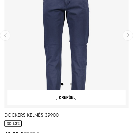
‹
›
Į KREPŠELĮ
DOCKERS KELNĖS 39900
30 L32