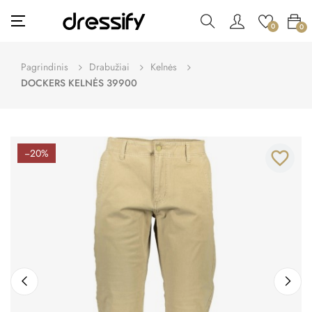
Toggle
☰
0
0
navigation
Pagrindinis
Drabužiai
Kelnės
DOCKERS KELNĖS 39900
−20%
favorite_border