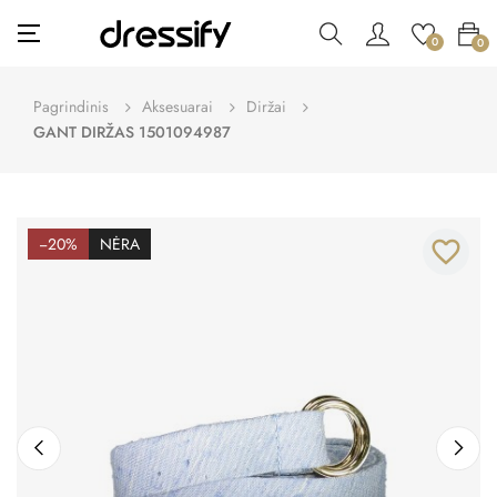
Toggle
☰
0
0
navigation
Pagrindinis
Aksesuarai
Diržai
GANT DIRŽAS 1501094987
−20%
NĖRA
favorite_border