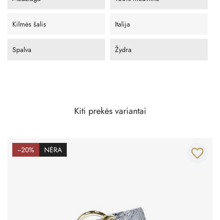
Kilmės šalis
Italija
Spalva
Žydra
Kiti prekės variantai
−20%
NĖRA
favorite_border