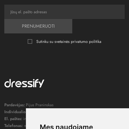
PRENUMERUOTI
Sutinku su svetainės
privatumo politika
Pardavėjas:
Pijus Praninskas
Individualios veiklos pažymos nr.:
1052124
El. paštas:
info@dressify.lt
Telefonas:
+370 676 78578
Mes naudojame