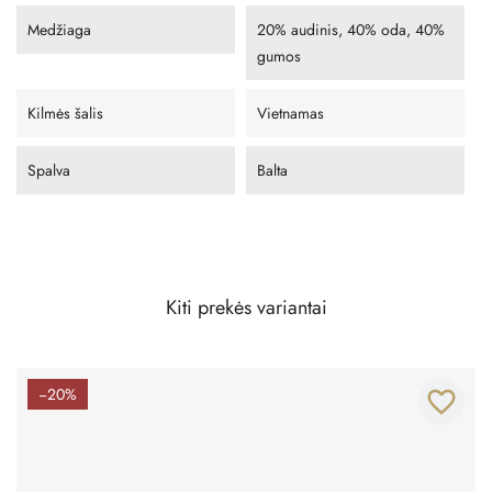
Medžiaga
20% audinis, 40% oda, 40%
gumos
Kilmės šalis
Vietnamas
Spalva
Balta
Kiti prekės variantai
−20%
favorite_border