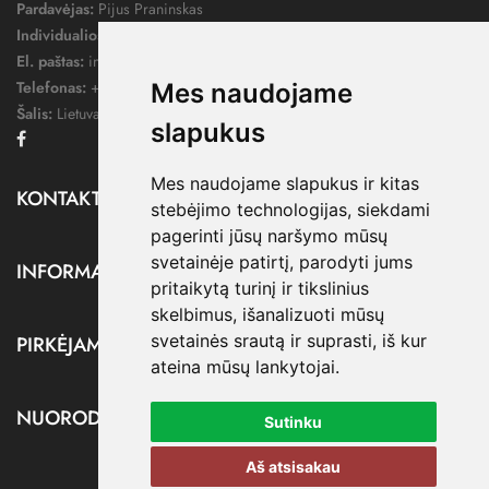
Pardavėjas:
Pijus Praninskas
Individualios veiklos pažymos nr.:
1052124
El. paštas:
info@dressify.lt
Telefonas:
+370 676 78578
Mes naudojame
Šalis:
Lietuva
slapukus
Facebook
Mes naudojame slapukus ir kitas
KONTAKTAI

stebėjimo technologijas, siekdami
pagerinti jūsų naršymo mūsų
svetainėje patirtį, parodyti jums
INFORMACIJA

pritaikytą turinį ir tikslinius
skelbimus, išanalizuoti mūsų
svetainės srautą ir suprasti, iš kur
PIRKĖJAMS

ateina mūsų lankytojai.
NUORODOS

Sutinku
Aš atsisakau