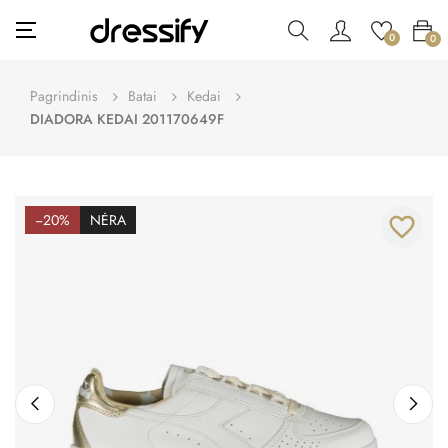
Toggle
☰
0
0
navigation
Pagrindinis
Batai
Kedai
DIADORA KEDAI 201170649F
−20%
NĖRA
favorite_border