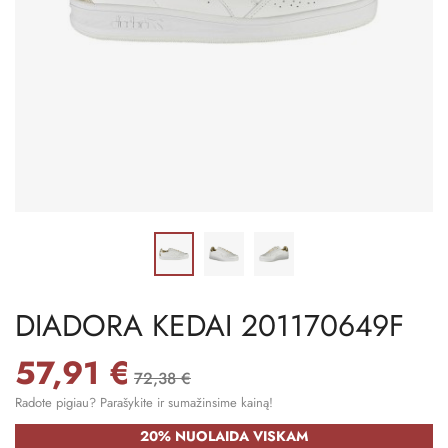
DIADORA KEDAI 201170649F
57,91 €
72,38 €
Radote pigiau? Parašykite ir sumažinsime kainą!
20% NUOLAIDA VISKAM