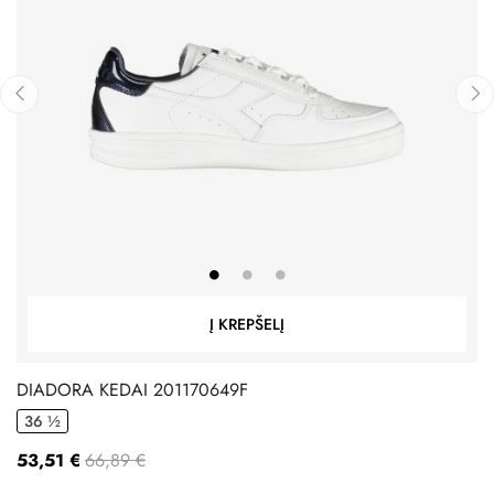
‹
›
Į KREPŠELĮ
DIADORA KEDAI 201170649F
36 ½
53,51 €
66,89 €