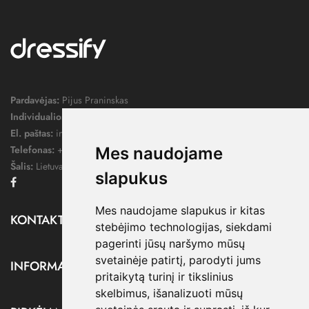
Pardavėjas:
Pijus Praninskas
Individualios veiklos pažymos nr.:
1052124
El. paštas:
info@dressify.lt
Telefonas:
+370 676 78578
Mes naudojame
Šalis:
Lietuva
slapukus
Facebook
Mes naudojame slapukus ir kitas
KONTAKTAI

stebėjimo technologijas, siekdami
pagerinti jūsų naršymo mūsų
svetainėje patirtį, parodyti jums
INFORMACIJA

pritaikytą turinį ir tikslinius
skelbimus, išanalizuoti mūsų