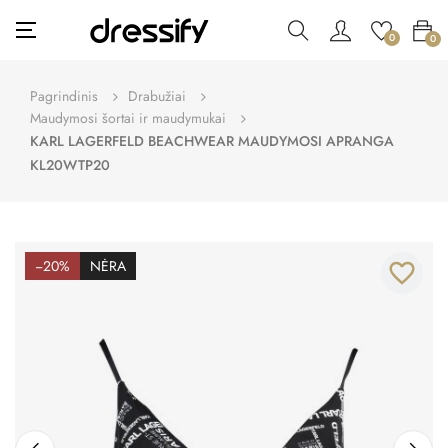
Toggle
☰
0
0
navigation
Pagrindinis
Drabužiai
Maudymosi šortai ir maudymukai
KARL LAGERFELD BEACHWEAR MAUDYMOSI APRANGA
KL20WTP20
−20%
NĖRA
favorite_border