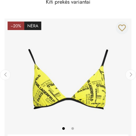
Kiti prekės variantai
−20%
NĖRA
favorite_border
‹
›