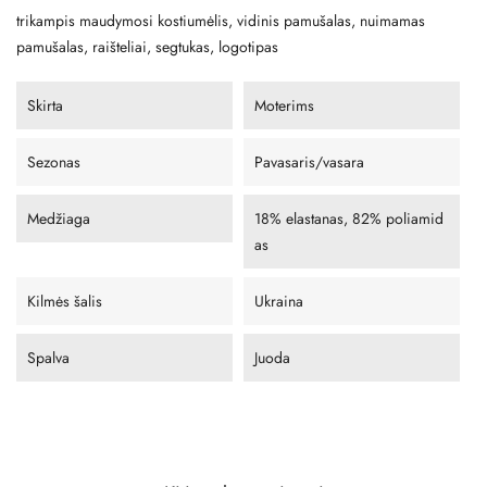
trikampis maudymosi kostiumėlis, vidinis pamušalas, nuimamas
pamušalas, raišteliai, segtukas, logotipas
Skirta
Moterims
Sezonas
Pavasaris/vasara
Medžiaga
18% elastanas, 82% poliamid
as
Kilmės šalis
Ukraina
Spalva
Juoda