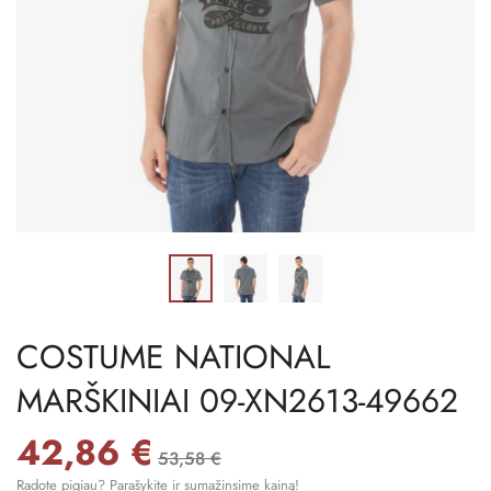
COSTUME NATIONAL
MARŠKINIAI 09-XN2613-49662
42,86 €
53,58 €
Radote pigiau? Parašykite ir sumažinsime kainą!