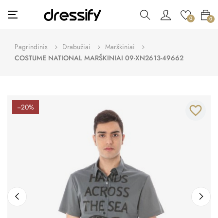
Toggle
☰
0
0
navigation
Pagrindinis
Drabužiai
Marškiniai
COSTUME NATIONAL MARŠKINIAI 09-XN2613-49662
−20%
favorite_border