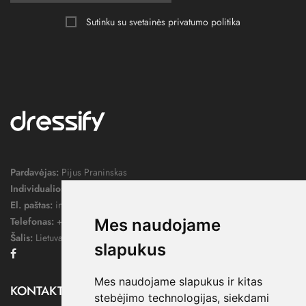
Sutinku su svetainės
privatumo politika
Pardavėjas:
Pijus Praninskas
Individualios veiklos pažymos nr.:
1052124
El. paštas:
info@dressify.lt
Telefonas:
+370 676 78578
Mes naudojame
Šalis:
Lietuva
slapukus
Facebook
Mes naudojame slapukus ir kitas
KONTAKTAI

stebėjimo technologijas, siekdami