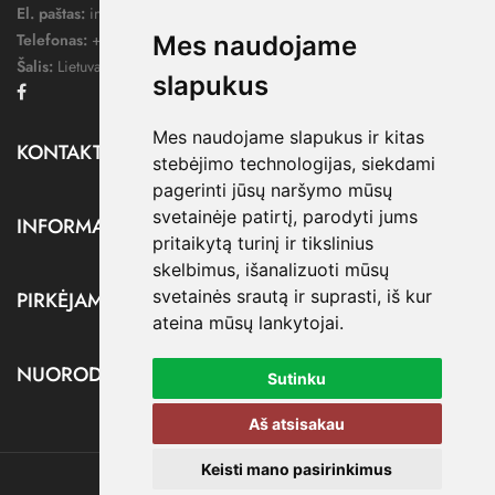
El. paštas:
info@dressify.lt
Telefonas:
+370 676 78578
Mes naudojame
Šalis:
Lietuva
slapukus
Facebook
Mes naudojame slapukus ir kitas
KONTAKTAI

stebėjimo technologijas, siekdami
pagerinti jūsų naršymo mūsų
svetainėje patirtį, parodyti jums
INFORMACIJA

pritaikytą turinį ir tikslinius
skelbimus, išanalizuoti mūsų
svetainės srautą ir suprasti, iš kur
PIRKĖJAMS

ateina mūsų lankytojai.
NUORODOS

Sutinku
Aš atsisakau
Keisti mano pasirinkimus
@ dressify.lt, 2026