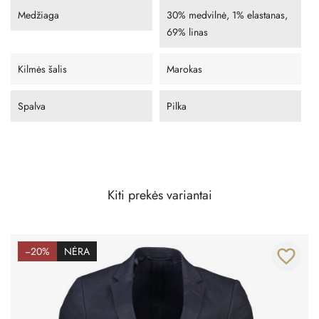
Medžiaga
30% medvilnė, 1% elastanas,
69% linas
Kilmės šalis
Marokas
Spalva
Pilka
Kiti prekės variantai
−20%
NĖRA
favorite_border