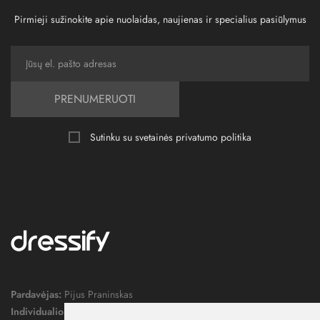
Pirmieji sužinokite apie nuolaidas, naujienas ir specialius pasiūlymus
PRENUMERUOTI
Sutinku su svetainės
privatumo politika
Pardavėjas:
Pijus Praninskas
Individualios veiklos pažymos nr.:
1052124