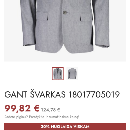
GANT ŠVARKAS 18017705019
99,82 €
124,78 €
Radote pigiau? Parašykite ir sumažinsime kainą!
20% NUOLAIDA VISKAM