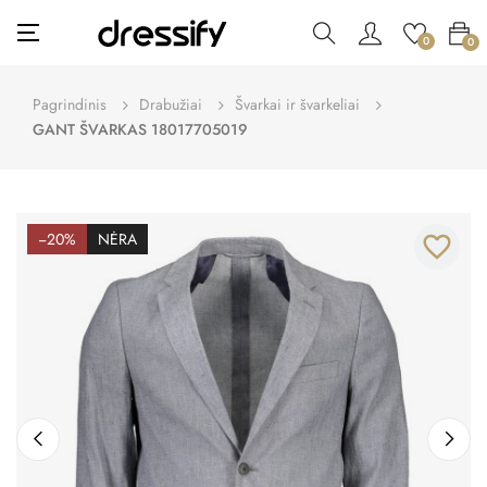
Toggle
☰
0
0
navigation
Pagrindinis
Drabužiai
Švarkai ir švarkeliai
GANT ŠVARKAS 18017705019
−20%
NĖRA
favorite_border