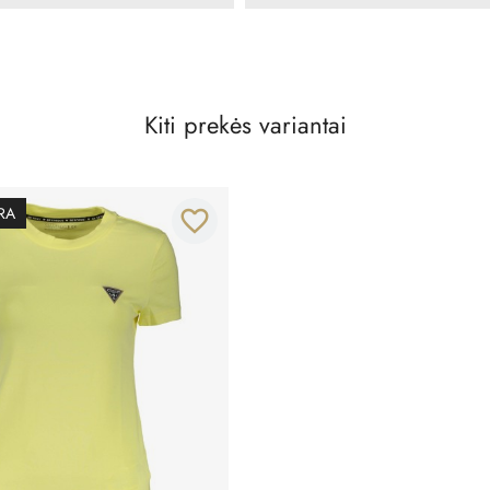
Kiti prekės variantai
RA
favorite_border