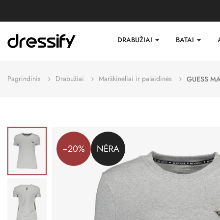
DRABUŽIAI
BATAI
Pagrindinis
Drabužiai
Marškinėliai ir palaidinės
GUESS MA
−20%
NĖRA