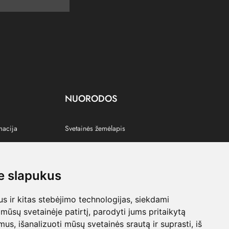
NUORODOS
macija
Svetainės žemėlapis
 slapukus
s
 ir kitas stebėjimo technologijas, siekdami
mūsų svetainėje patirtį, parodyti jums pritaikytą
bimus, išanalizuoti mūsų svetainės srautą ir suprasti, iš