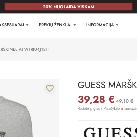
20% NUOLAIDA VISKAM
AKSESUARAI
PREKIŲ ŽENKLAI
INFORMACIJA
RŠKINĖLIAI W1RI04J1311
GUESS MARŠKI
favorite_border
39,28 €
49,10 €
Radote pigiau? Parašykite ir sumaži