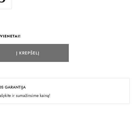
VIENETAI!
Į KREPŠELĮ
OS GARANTIJA
šykite ir sumažinsime kainą!