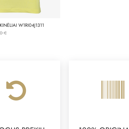
INĖLIAI W1RI04J1311
0 €