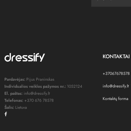
KONTAKTAI
+37067678578
Pardavėjas:
Pijus Praninskas
info@dressify.lt
Individualios veiklos pažymos nr.:
1052124
El. paštas:
info@dressify.lt
Kontaktų forma
Telefonas:
+370 676 78578
Šalis:
Lietuva
Facebook