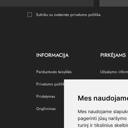
Sutinku su svetainės
privatumo politika
INFORMACIJA
PIRKĖJAMS
Parduotuvės taisyklės
Užsakymo infor
Privatumo politika
Grąžinti prekes
Pristatymas
Paskyra
Mes naudojame
Grąžinimas
Pamėgtos prekė
Mes naudojame slapukus
pagerinti jūsų naršymo 
turinį ir tikslinius skel