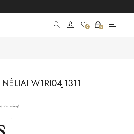
0
0
NĖLIAI W1RI04J1311
nsime kainą!