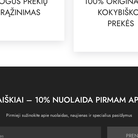
OGUS PREKIŲ
100% ORIGINA
RĄŽINIMAS
KOKYBIŠK
PREKĖS
IŠKIAI – 10% NUOLAIDA PIRMAM AP
Pirmieji sužinokite apie nuolaidas, naujienas ir specialius pasiūlymus
PREN