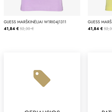
GUESS MARŠKINĖLIAI W1RI04J1311
GUESS MARŠK
41,84 €
52,30 €
41,84 €
52,3